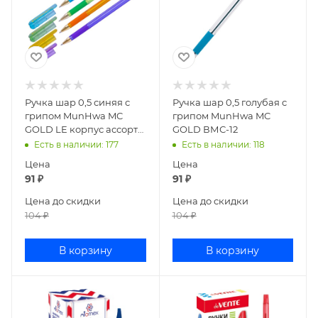
Ручка шар 0,5 синяя с
Ручка шар 0,5 голубая с
грипом MunHwa MC
грипом MunHwa MC
GOLD LE корпус ассорти
GOLD ВМС-12
MCL-02
Есть в наличии
: 177
Есть в наличии
: 118
Цена
Цена
91
₽
91
₽
Цена до скидки
Цена до скидки
104
₽
104
₽
В корзину
В корзину