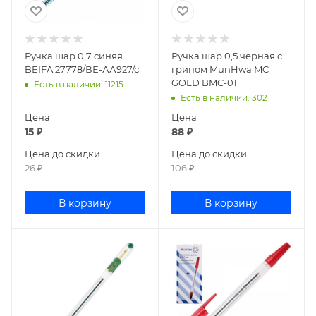
Ручка шар 0,7 синяя
Ручка шар 0,5 черная с
BEIFA 27778/ВЕ-АА927/с
грипом MunHwa MC
GOLD BMC-01
Есть в наличии
: 11215
Есть в наличии
: 302
Цена
Цена
15
₽
88
₽
Цена до скидки
Цена до скидки
26
₽
106
₽
В корзину
В корзину