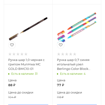
Ручка шар 1,0 черная с
Ручка шар 0,7 синяя
грипом MunHwa MC
игольчатый узел
GOLD ВМС10-01
Berlingo Color Block
CBp_07S03
Есть в наличии
: 31
Есть в наличии
: 4
Цена
Цена
88
₽
77
₽
Цена до скидки
Цена до скидки
104
₽
118
₽