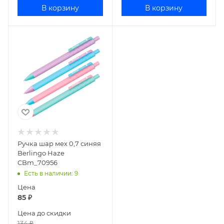
В корзину
В корзину
Ручка шар мех 0,7 синяя
Berlingo Haze
CBm_70956
Есть в наличии
: 9
Цена
85
₽
Цена до скидки
134
₽