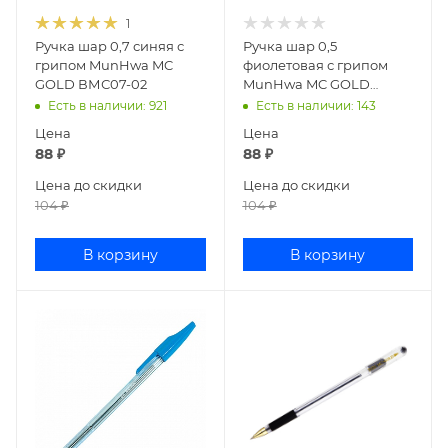
1
Ручка шар 0,7 синяя с
Ручка шар 0,5
грипом MunHwa MC
фиолетовая с грипом
GOLD ВМС07-02
MunHwa MC GOLD
ВМС-09
Есть в наличии
: 921
Есть в наличии
: 143
Цена
Цена
88
₽
88
₽
Цена до скидки
Цена до скидки
104
₽
104
₽
В корзину
В корзину