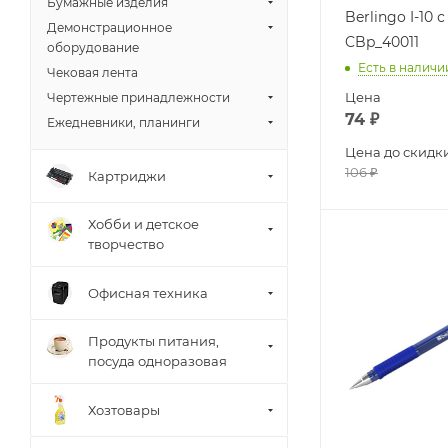
Бумажные изделия
Berlingo I-10 
Демонстрационное
CBp_40011
оборудование
Есть в наличи
Чековая лента
Цена
Чертежные принадлежности
74
₽
Ежедневники, планинги
Цена до скидк
106
₽
Картриджи
Хобби и детское
творчество
Офисная техника
Продукты питания,
посуда одноразовая
Хозтовары