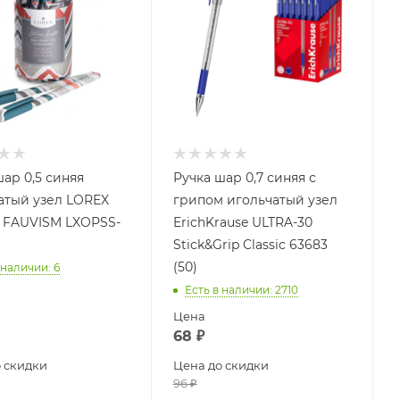
шар 0,5 синяя
Ручка шар 0,7 синяя с
атый узел LOREX
грипом игольчатый узел
 FAUVISM LXOPSS-
ErichKrause ULTRA-30
Stick&Grip Classic 63683
(50)
 наличии
: 6
Есть в наличии
: 2710
Цена
68
₽
 скидки
Цена до скидки
96
₽