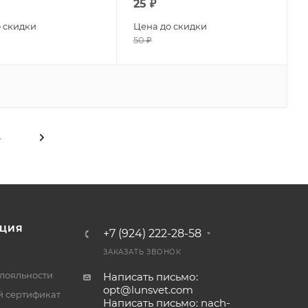
25
₽
 скидки
Цена до скидки
50
₽
4
ЦИЯ
+7 (924) 222-28-58
ЗАКАЗАТЬ ЗВОНОК
лояльности
Написать письмо:
opt@lunsvet.com
 сертификат
Написать письмо: nach-