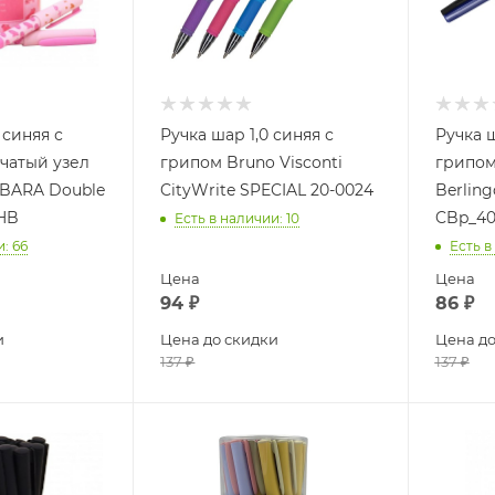
 синяя с
Ручка шар 1,0 синяя с
Ручка ш
чатый узел
грипом Bruno Visconti
грипом
BARA Double
CityWrite SPECIAL 20-0024
Berling
HB
CBp_40
Есть в наличии
: 10
и
: 66
Есть в
Цена
Цена
94
₽
86
₽
и
Цена до скидки
Цена до
137
₽
137
₽