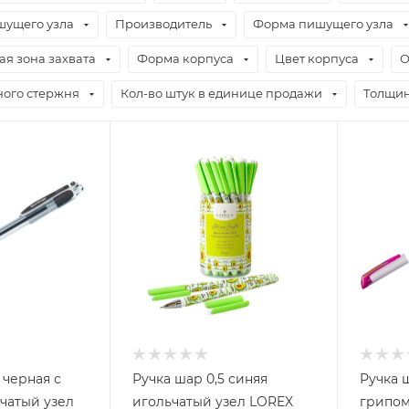
шущего узла
Производитель
Форма пишущего узла
я зона захвата
Форма корпуса
Цвет корпуса
О
ного стержня
Кол-во штук в единице продажи
Толщин
 черная с
Ручка шар 0,5 синяя
Ручка ш
чатый узел
игольчатый узел LOREX
грипом