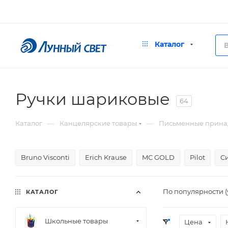
Каталог
Ручки шариковые
64
—
—
Каталог
Канцелярские товары
Письменные прина
Bruno Visconti
Erich Krause
MC GOLD
Pilot
С
По популярности 
КАТАЛОГ
Школьные товары
Цена