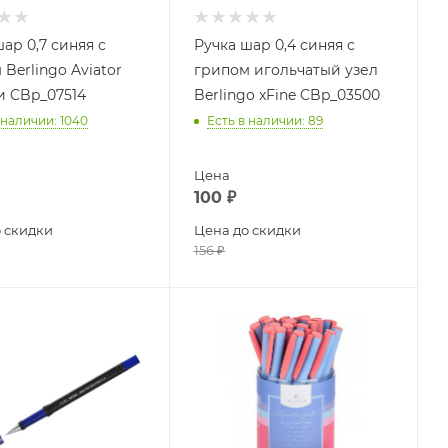
ар 0,7 синяя с
Ручка шар 0,4 синяя с
Berlingo Aviator
грипом игольчатый узел
и CBp_07514
Berlingo xFine CBp_03500
 наличии
: 1040
Есть в наличии
: 89
Цена
100
₽
 скидки
Цена до скидки
156
₽