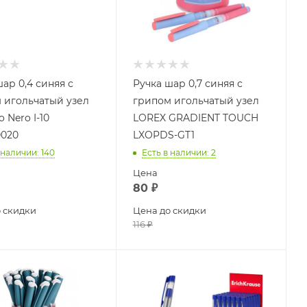
ар 0,4 синяя с
Ручка шар 0,7 синяя с
 игольчатый узел
грипом игольчатый узел
o Nero I-10
LOREX GRADIENT TOUCH
020
LXOPDS-GT1
 наличии
: 140
Есть в наличии
: 2
Цена
80
₽
 скидки
Цена до скидки
116
₽