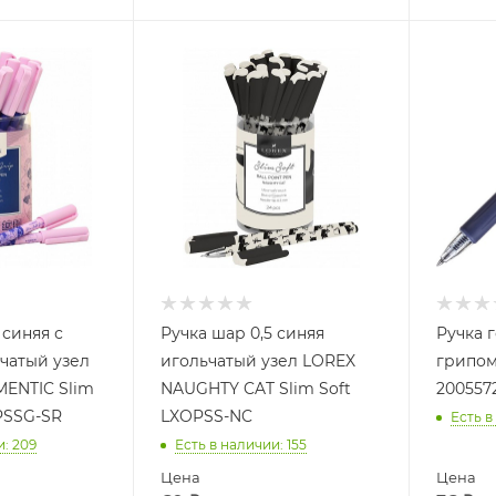
 синяя с
Ручка шар 0,5 синяя
Ручка г
чатый узел
игольчатый узел LOREX
грипом
ENTIC Slim
NAUGHTY CAT Slim Soft
200557
OPSSG-SR
LXOPSS-NC
Есть в
и
: 209
Есть в наличии
: 155
Цена
Цена