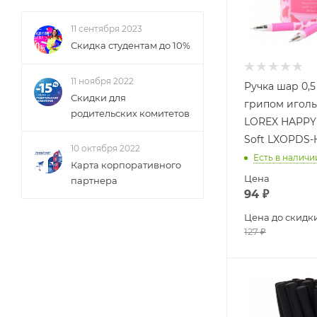
11 сентября 2023
Скидка студентам до 10%
11 ноября 2022
Ручка шар 0,5
Скидки для
грипом иголь
родительских комитетов
LOREX HAPPY
Soft LXOPDS-
10 октября 2022
Есть в наличи
Карта корпоративного
Цена
партнера
94
₽
Цена до скидк
127
₽