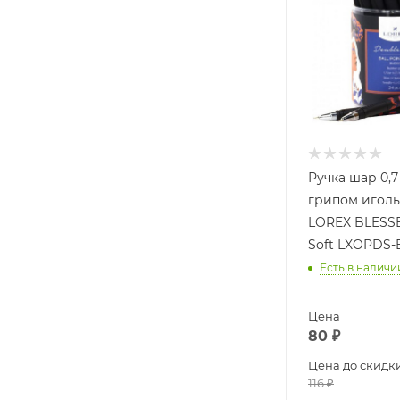
Ручка шар 0,7
грипом иголь
LOREX BLESS
Soft LXOPDS-
Есть в наличи
Цена
80
₽
Цена до скидк
116
₽