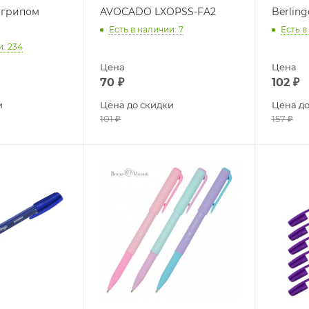
с грипом
AVOCADO LXOPSS-FA2
Berlin
Есть в наличии
: 7
Есть в
и
: 234
Цена
Цена
70
₽
102
₽
и
Цена до скидки
Цена до
101
₽
157
₽