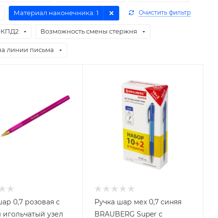
Материал наконечника
: 1
Очистить фильтр
КПД2
Возможность смены стержня
а линии письма
ар 0,7 розовая с
Ручка шар мех 0,7 синяя
 игольчатый узел
BRAUBERG Super с