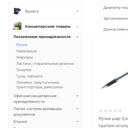
Диаметр пи
Бумага
Эргономична
Канцелярские товары
Длина смен
Письменные принадлежности
Ручки
Карандаши
Маркеры
Ластики, стирательные резинки
Точилки
Тушь, чернила
Линейки, треугольники,
транспортиры, рейсшины
Офисные канцелярские
принадлежности
Папки, системы архивации
документов
Ручка шар 0,4
Бланки
грипом иголь