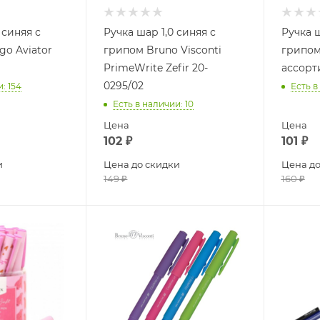
 синяя с
Ручка шар 1,0 синяя с
Ручка ш
go Aviator
грипом Bruno Visconti
грипом 
PrimeWrite Zefir 20-
ассорт
0295/02
и
: 154
Есть в
Есть в наличии
: 10
Цена
Цена
102
₽
101
₽
и
Цена до скидки
Цена до
149
₽
160
₽