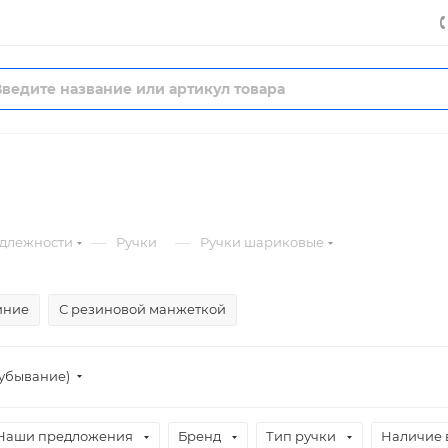
—
—
длежности
Ручки
Ручки шариковые
иние
С резиновой манжеткой
(убывание)
Наши предложения
Бренд
Тип ручки
Наличие 