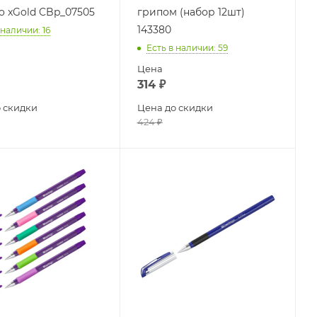
go xGold CBp_07505
грипом (набор 12шт)
143380
 наличии
: 16
Есть в наличии
: 59
Цена
314
₽
 скидки
Цена до скидки
424
₽