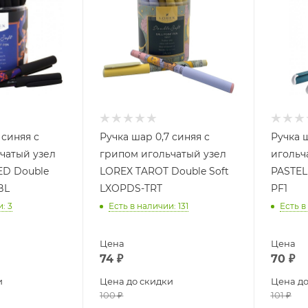
 синяя с
Ручка шар 0,7 синяя с
Ручка 
чатый узел
грипом игольчатый узел
игольч
ED Double
LOREX TAROT Double Soft
PASTEL
BL
LXOPDS-TRT
PF1
и
: 3
Есть в наличии
: 131
Есть в
Цена
Цена
74
₽
70
₽
и
Цена до скидки
Цена до
100
₽
101
₽