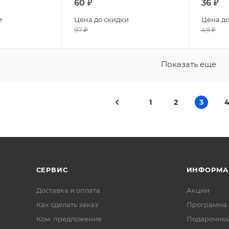
60
₽
36
₽
и
Цена до скидки
Цена до
97
₽
49
₽
Показать еще
1
2
3
СЕРВИС
ИНФОРМА
Доставка и оплата
Акции
Как сделать заказ
Программа 
Ком. предложение
Подарочный