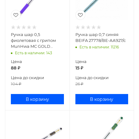
Ручка шар 0,5
Ручка шар 0,7 синяя
фиолетовая с грипом
BEIFA 27778/ВЕ-АА927/с
MunHwa MC GOLD
Есть в наличии
: 11216
ВМС-09
Есть в наличии
: 143
Цена
Цена
88
₽
15
₽
Цена до скидки
Цена до скидки
104
₽
26
₽
В корзину
В корзину