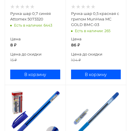
Ручка шар 0,7 синяя
Ручка шар 0,5 красная с
Attomex 5073320
грипом MunHwa MC
GOLD ВМС-03
Есть в наличии
: 6443
Есть в наличии
: 265
Цена
Цена
8
₽
86
₽
Цена до скидки
Цена до скидки
15
₽
104
₽
В корзину
В корзину