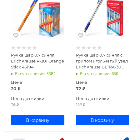
Ручка шар 0,7 синяя
Ручка шар 0,7 синяя с
ErichKrause R-301 Orange
грипом игольчатый узел
Stick 43194
ErichKrause ULTRA-30
19613
Есть в наличии
: 3382
Есть в наличии
: 636
Цена
Цена
20
₽
72
₽
Цена до скидки
Цена до скидки
36
₽
128
₽
В корзину
В корзину