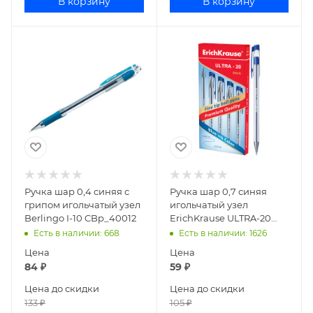
В корзину
В корзину
Ручка шар 0,4 синяя с
Ручка шар 0,7 синяя
грипом игольчатый узел
игольчатый узел
Berlingo I-10 CBp_40012
ErichKrause ULTRA-20
13875
Есть в наличии
: 668
Есть в наличии
: 1626
Цена
Цена
84
₽
59
₽
Цена до скидки
Цена до скидки
133
₽
105
₽