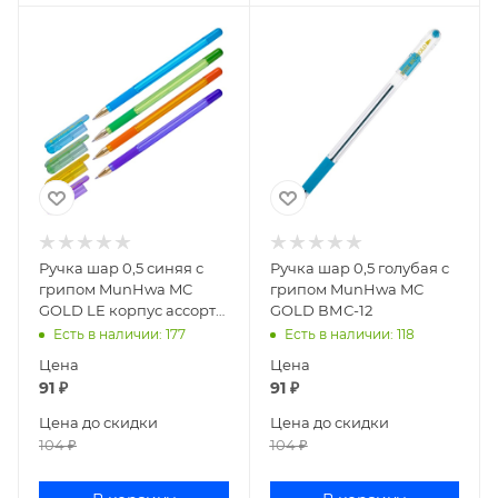
Ручка шар 0,5 синяя с
Ручка шар 0,5 голубая с
грипом MunHwa MC
грипом MunHwa MC
GOLD LE корпус ассорти
GOLD ВМС-12
MCL-02
Есть в наличии
: 177
Есть в наличии
: 118
Цена
Цена
91
₽
91
₽
Цена до скидки
Цена до скидки
104
₽
104
₽