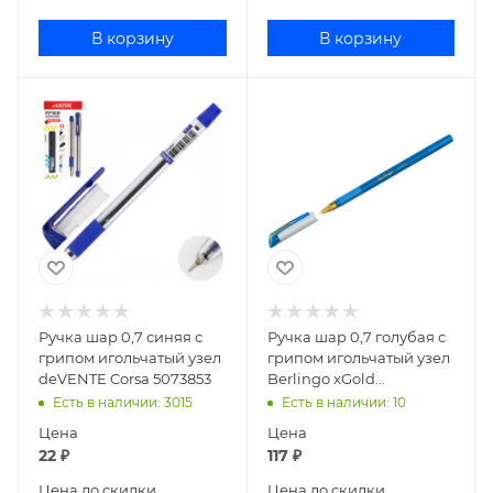
В корзину
В корзину
Ручка шар 0,7 синяя с
Ручка шар 0,7 голубая с
грипом игольчатый узел
грипом игольчатый узел
deVENTE Corsa 5073853
Berlingo xGold
CBp_07506
Есть в наличии
: 3015
Есть в наличии
: 10
Цена
Цена
22
₽
117
₽
Цена до скидки
Цена до скидки