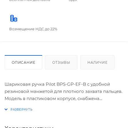
Возмещение НДС до 22%
ОПИСАНИЕ
ОТЗЫВЫ
НАЛИЧИЕ
Шариковая ручка Pilot BPS-GP-EF-B с удобной
резиновой манжетой для плотного захвата пальцев.
Модель в пластиковом корпусе, снабжена
металлическим наконечником и колпачком с
держателем для кармана или документов. Сменный
стержень наполнен черными чернилами на
масляной основе. Пишущий узел ручки