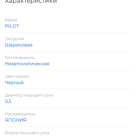
Характеристики
d=0.5мм оставляет тонкую и четкую линию
толщиной 0,25 мм, не царапает бумагу.
Бренд
PILOT
Тип ручки
Шариковая
Тип механизма
Неавтоматическая
Цвет чернил
Черный
Диаметр пишущего узла
0,5
Производитель
ЯПОНИЯ
Форма пишущего узла