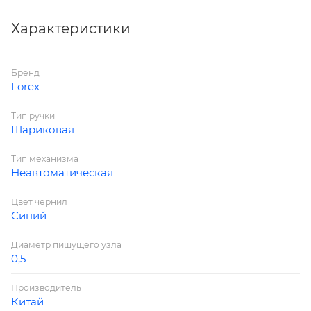
стержня 140мм. Индивидуальный штрих код на
корпусе каждой ручки.
Характеристики
Бренд
Lorex
Тип ручки
Шариковая
Тип механизма
Неавтоматическая
Цвет чернил
Синий
Диаметр пишущего узла
0,5
Производитель
Китай