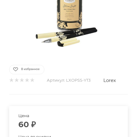
В избранное
Lorex
Артикул:
LXOPSS-YT3
Цена
60
₽
Цена до скидки