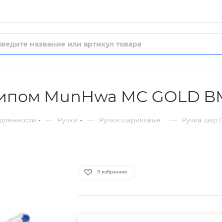
 грипом MunHwa MC GOLD B
—
—
—
длежности
Ручки
Ручки шариковые
Ручка шар 
В избранное