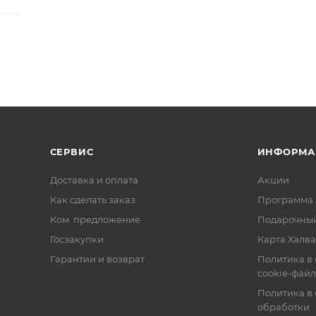
СЕРВИС
ИНФОРМА
Доставка и оплата
Акции
Как сделать заказ
Программа 
Ком. предложение
Подарочный
Госзакупки
Карта Халва
Гарантии и возврат
Политика в
cookie-фай
Политика в
обработки