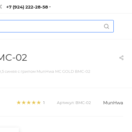
+7 (924) 222-28-58
MC-02
0,5 синяя с грипом MunHwa MC GOLD BMC-02
MunHwa
Артикул:
BMC-02
1