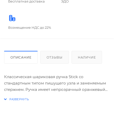
Бесплатная доставка
ЭДО
Возмещение НДС до 22%
ОПИСАНИЕ
ОТЗЫВЫ
НАЛИЧИЕ
Классическая шариковая ручка Stick со
стандартным типом пишущего узла и заменяемым
стержнем. Ручка имеет непрозрачный оранжевый
шестигранный корпус с удобной профилированной
грип-зоной и вентилируемый колпачок. Цвет
колпачка и заглушки соответствует цвету чернил. 5-