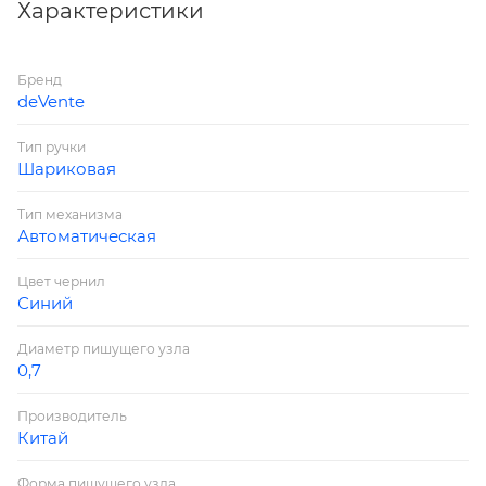
синяя.
Характеристики
Сменный стержень: 107 мм "с ушками"
Бренд
deVente
Тип ручки
Шариковая
Тип механизма
Автоматическая
Цвет чернил
Синий
Диаметр пишущего узла
0,7
Производитель
Китай
Форма пишущего узла