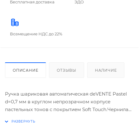
Бесплатная доставка
ЭДО
Возмещение НДС до 22%
ОПИСАНИЕ
ОТЗЫВЫ
НАЛИЧИЕ
Ручка шариковая автоматическая deVENTE Pastel
d=0,7 мм в круглом непрозрачном корпусе
пастельных тонов с покрытием Soft Touch.Чернила
на масляной основе обеспечивают ультра гладкое
письмо. Стандартный пишущий узел,
индивидуальная маркировка, в картонной коробке,