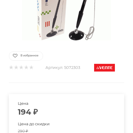
В избранное
Артикул:
5072303
Цена
194
₽
Цена до скидки
290
₽