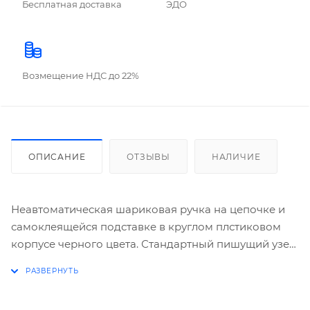
Бесплатная доставка
ЭДО
Возмещение НДС до 22%
ОПИСАНИЕ
ОТЗЫВЫ
НАЛИЧИЕ
Неавтоматическая шариковая ручка на цепочке и
самоклеящейся подставке в круглом плстиковом
корпусе черного цвета. Стандартный пишущий узел
d=0,7 мм и толщиной линии письма 0,35 мм. Цвет
чернил: синий.