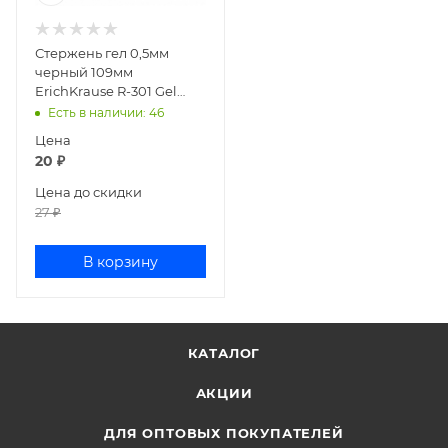
Стержень гел 0,5мм
черный 109мм
ErichKrause R-301 Gel
Matic 46976 (100)
Есть в наличии
: 46
Цена
20
₽
Цена до скидки
27
₽
В корзину
КАТАЛОГ
АКЦИИ
ДЛЯ ОПТОВЫХ ПОКУПАТЕЛЕЙ