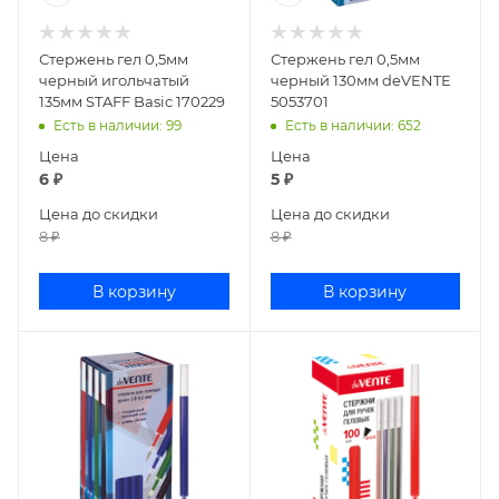
Стержень гел 0,5мм
Стержень гел 0,5мм
черный игольчатый
черный 130мм deVENTE
135мм STAFF Basic 170229
5053701
Есть в наличии
: 99
Есть в наличии
: 652
Цена
Цена
6
₽
5
₽
Цена до скидки
Цена до скидки
8
₽
8
₽
В корзину
В корзину