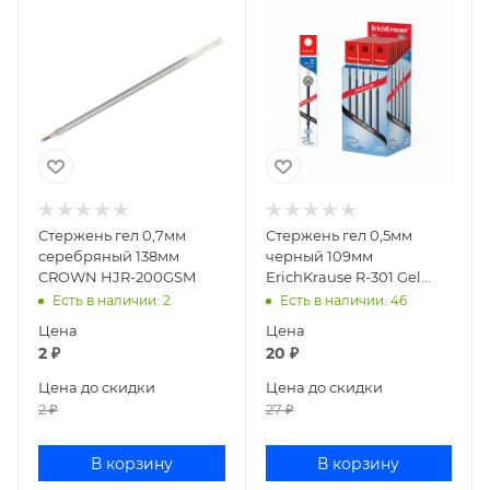
Стержень гел 0,7мм
Стержень гел 0,5мм
серебряный 138мм
черный 109мм
CROWN HJR-200GSM
ErichKrause R-301 Gel
Matic 46976 (100)
Есть в наличии
: 2
Есть в наличии
: 46
Цена
Цена
2
₽
20
₽
Цена до скидки
Цена до скидки
2
₽
27
₽
В корзину
В корзину