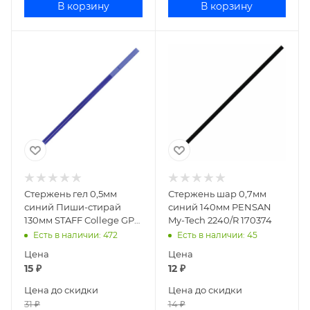
В корзину
В корзину
Стержень гел 0,5мм
Стержень шар 0,7мм
синий Пиши-стирай
синий 140мм PENSAN
130мм STAFF College GP-
My-Tech 2240/R 170374
109R 170357
Есть в наличии
: 472
Есть в наличии
: 45
Цена
Цена
15
₽
12
₽
Цена до скидки
Цена до скидки
31
₽
14
₽