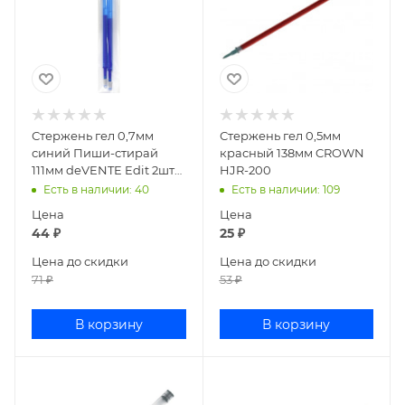
Стержень гел 0,7мм
Стержень гел 0,5мм
синий Пиши-стирай
красный 138мм CROWN
111мм deVENTE Edit 2шт
HJR-200
5053890
Есть в наличии
: 40
Есть в наличии
: 109
Цена
Цена
44
₽
25
₽
Цена до скидки
Цена до скидки
71
₽
53
₽
В корзину
В корзину