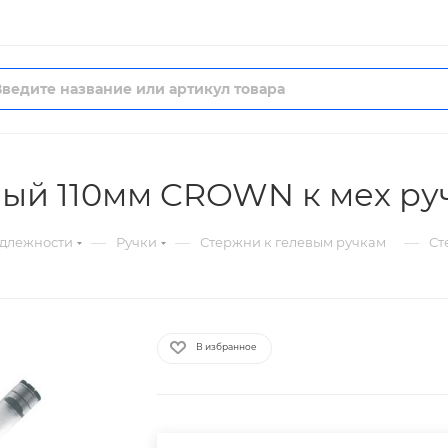
ный 110мм CROWN к мех ру
—
—
—
длежности
Ручки
Стержни к гелевым ручкам
Ст
В избранное