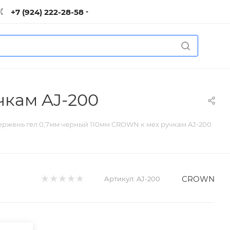
+7 (924) 222-28-58
чкам AJ-200
ержень гел 0,7мм черный 110мм CROWN к мех ручкам AJ-200
CROWN
Артикул:
AJ-200