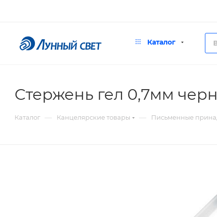
Каталог
Стержень гел 0,7мм чер
—
—
Каталог
Канцелярские товары
Письменные прина