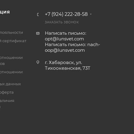
ЦИЯ
+7 (924) 222-28-58
ЗАКАЗАТЬ ЗВОНОК
лояльности
Написать письмо:
opt@lunsvet.com
 сертификат
Написать письмо: nach-
oop@lunsvet.com
 отношении
г. Хабаровск, ул.
лов
Тихоокеанская, 73Т
 отношении
ых данных
оферта
аличия
й