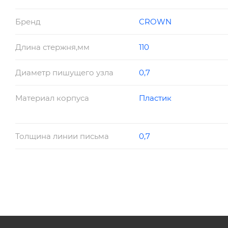
Бренд
CROWN
Длина стержня,мм
110
Диаметр пишущего узла
0,7
Материал корпуса
Пластик
Толщина линии письма
0,7