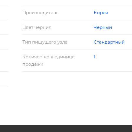
Производитель
Корея
Цвет чернил
Черный
Тип пишущего узла
Стандартный
Количество в единице
1
продажи