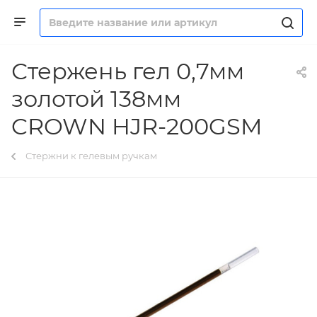
Стержень гел 0,7мм
золотой 138мм
CROWN HJR-200GSM
Стержни к гелевым ручкам