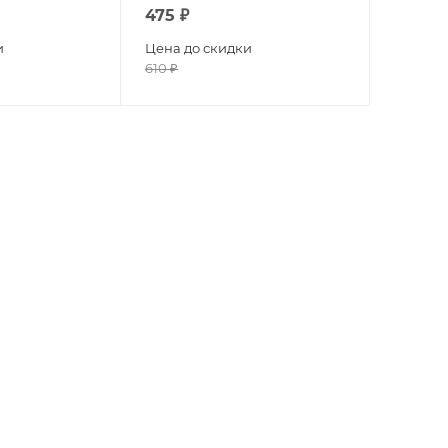
475
₽
и
Цена до скидки
610
₽