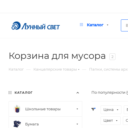
Каталог
Корзина для мусора
2
—
—
Каталог
Канцелярские товары
Папки, системы ар
По популярности 
КАТАЛОГ
Школьные товары
Цена
Цвет
Бумага