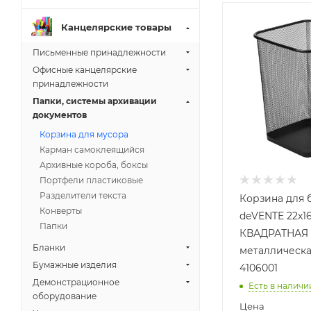
Канцелярские товары
Письменные принадлежности
Офисные канцелярские
принадлежности
Папки, системы архивации
документов
Корзина для мусора
Карман самоклеящийся
Архивные короба, боксы
Портфели пластиковые
Разделители текста
Корзина для 
Конверты
deVENTE 22x16
Папки
КВАДРАТНАЯ 
Бланки
металлическ
Бумажные изделия
4106001
Демонстрационное
Есть в наличи
оборудование
Цена