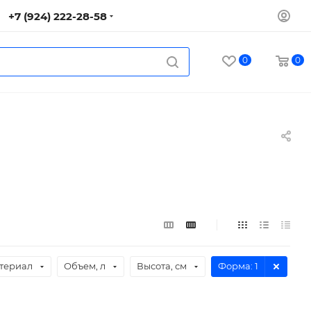
+7 (924) 222-28-58
0
0
териал
Объем, л
Высота, см
Форма
: 1