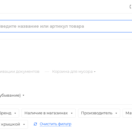
—
хивации документов
Корзина для мусора
(убывание)
Бренд
Наличие в магазинах
Производитель
Ма
С крышкой
Очистить фильтр