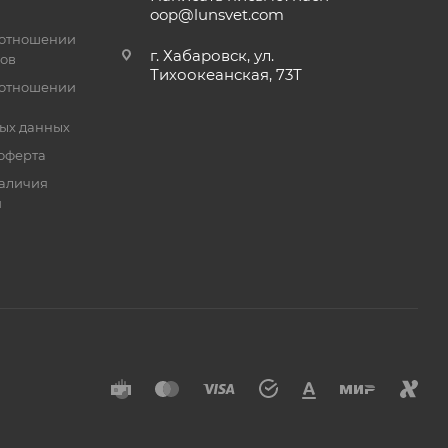
oop@lunsvet.com
 отношении
г. Хабаровск, ул.
лов
Тихоокеанская, 73Т
 отношении
ых данных
оферта
аличия
й