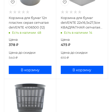
Корзина для бумаг 12л
Корзина для бумаг
пластик серая сетчатая
deVENTE 22x16,5x27,5см
deVENTE 4106500 (12)
КВАДРАТНАЯ сетчатая
металлическая СЕРАЯ
Есть в наличии
: 48
Есть в наличии
: 14
4106002
Цена
Цена
378
₽
475
₽
Цена до скидки
Цена до скидки
540
₽
610
₽
В корзину
В корзину