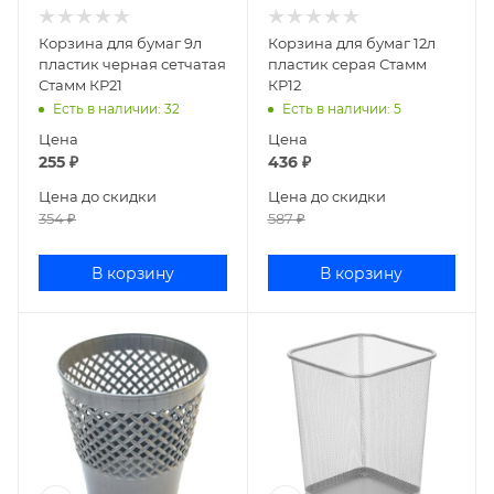
Корзина для бумаг 9л
Корзина для бумаг 12л
пластик черная сетчатая
пластик серая Стамм
Стамм КР21
КР12
Есть в наличии
: 32
Есть в наличии
: 5
Цена
Цена
255
₽
436
₽
Цена до скидки
Цена до скидки
354
₽
587
₽
В корзину
В корзину