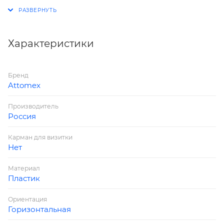
Фактура гладкая
Формат А4
Цвет красная
Производитель deVENTE
Характеристики
Ориентация горизонтальная
Бренд
Attomex
Производитель
Россия
Карман для визитки
Нет
Материал
Пластик
Ориентация
Горизонтальная