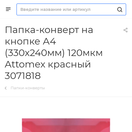
Папка-конверт на
кнопке А4
(330х240мм) 120мкм
Attomex красный
3071818
Папки-конверты