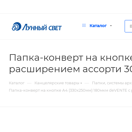
Каталог
Папка-конверт на кнопк
расширением ассорти 3
—
—
Каталог
Канцелярские товары
Папки, системы ар
Папка-конверт на кнопке А4 (330х250мм) 180мкм deVENTE с