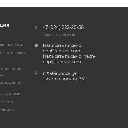
ЦИЯ
+7 (924) 222-28-58
ЗАКАЗАТЬ ЗВОНОК
лояльности
Написать письмо:
opt@lunsvet.com
 сертификат
Написать письмо: nach-
oop@lunsvet.com
 отношении
г. Хабаровск, ул.
лов
Тихоокеанская, 73Т
 отношении
ых данных
оферта
аличия
й