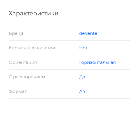
Описание: горизонтальная, с донным расширение
Страна производитель: Китай
Характеристики
Бренд
deVente
Карман для визитки
Нет
Ориентация
Горизонтальная
С расширением
Да
Формат
А4