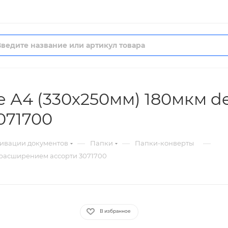
е А4 (330х250мм) 180мкм d
071700
—
—
—
хивации документов
Папки
Папки-конверты
 расширением ассорти 3071700
В избранное