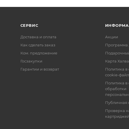
СЕРВИС
ИНФОРМА
Доставка и оплата
Акции
Как сделать заказ
Программа 
Ком. предложение
Подарочный
Госзакупки
Карта Халва
Гарантии и возврат
Политика в
cookie-фай
Политика в
обработки
персональн
Публичная 
Проверка н
картридже