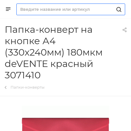
Папка-конверт на
кнопке А4
(330x240мм) 180мкм
deVENTE красный
3071410
Папки-конверты