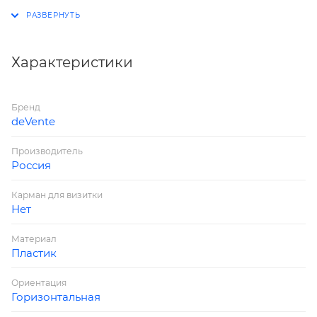
Группа: На кнопке
Формат: A4 (330x240 мм)
Толщина: 180 мкм
Цвет: непрозрачный красный
Характеристики
Страна производитель: Россия
Бренд
deVente
Производитель
Россия
Карман для визитки
Нет
Материал
Пластик
Ориентация
Горизонтальная