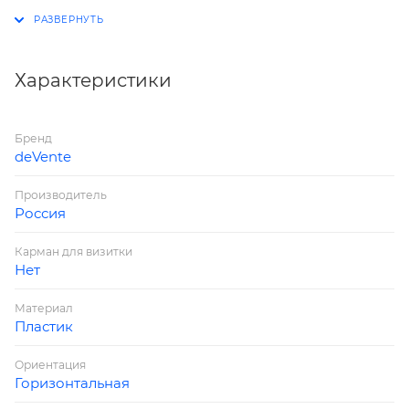
Торговая марка: deVENTE
Группа: На кнопке
Формат: A4 (330x240 мм)
Толщина: 180 мкм
Характеристики
Цвет: прозрачный
Страна производитель: Россия
Бренд
deVente
Производитель
Россия
Карман для визитки
Нет
Материал
Пластик
Ориентация
Горизонтальная