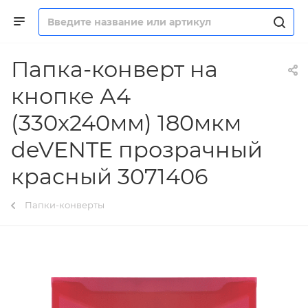
Папка-конверт на
кнопке А4
(330x240мм) 180мкм
deVENTE прозрачный
красный 3071406
Папки-конверты