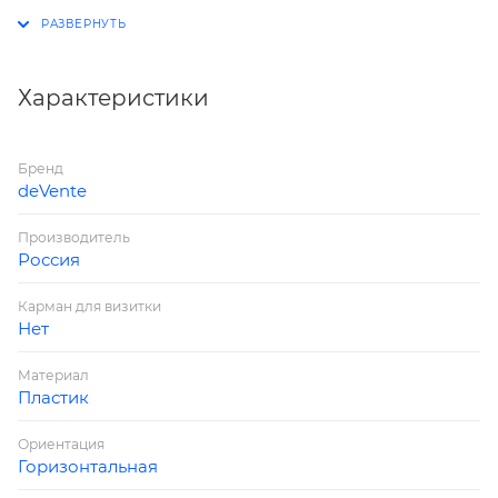
Группа: На кнопке
Формат: A4 (330x240 мм)
Толщина: 180 мкм
Цвет: полупрозрачный красный
Характеристики
Бренд
deVente
Производитель
Россия
Карман для визитки
Нет
Материал
Пластик
Ориентация
Горизонтальная