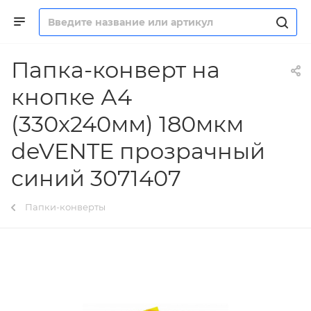
Папка-конверт на
кнопке А4
(330x240мм) 180мкм
deVENTE прозрачный
синий 3071407
Папки-конверты