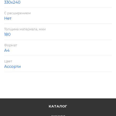
330х240
С расширением
Нет
Толщина материала, мкм
180
Формат
А4
Цвет
Ассорти
КАТАЛОГ