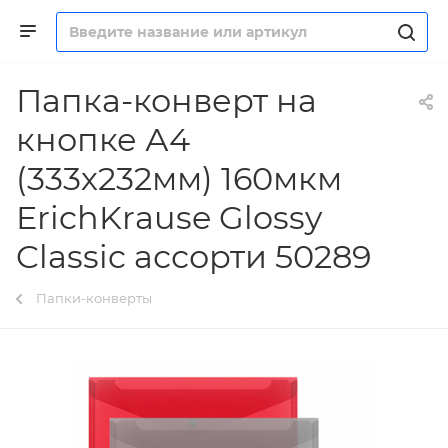
Папка-конверт на
кнопке А4
(333х232мм) 160мкм
ErichKrause Glossy
Classic ассорти 50289
Папки-конверты