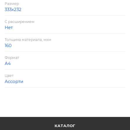
Размер
333х232
С расширением
Нет
Толщина материала, мкм
160
Формат
А4
Цвет
Ассорти
КАТАЛОГ