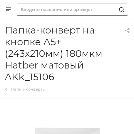
Папка-конверт на
кнопке А5+
(243x210мм) 180мкм
Hatber матовый
AKk_15106
Папки-конверты