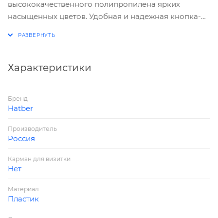
высококачественного полипропилена ярких
насыщенных цветов. Удобная и надежная кнопка-
застежка в цвет папки позволит без труда закрывать
и открывать ее, прекрасно сохраняя документы в
целостности.
Торговая марка: Hatber
Характеристики
Формат: А5
Цвет: Матовый
Бренд
Материал изделия: Пластик
Hatber
Плотность: 180 мкм
Размер: 243*210 мм
Производитель
Россия
Карман для визитки
Нет
Материал
Пластик