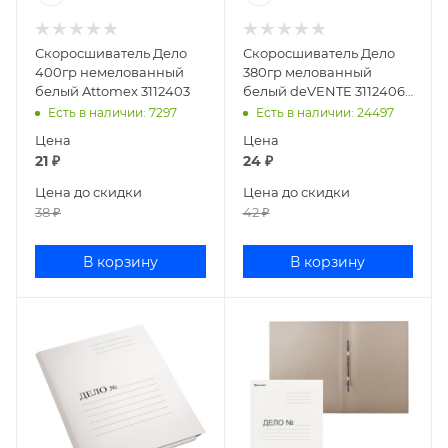
Скоросшиватель Дело
Скоросшиватель Дело
400гр немелованный
380гр мелованный
белый Attomex 3112403
белый deVENTE 3112406 /
СК-38/97-М
Есть в наличии
: 7297
Есть в наличии
: 24497
Цена
Цена
21
₽
24
₽
Цена до скидки
Цена до скидки
38
₽
42
₽
В корзину
В корзину