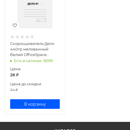
Скоросшиватель Дело
440гр мелованный
белый OfficeSpace
158529
Есть в наличии
: 18399
Цена
26
₽
Цена до скидки
34
₽
В корзину