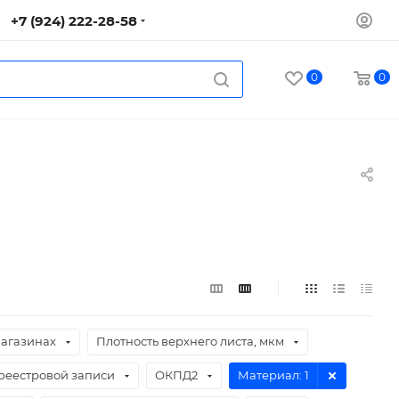
+7 (924) 222-28-58
0
0
магазинах
Плотность верхнего листа, мкм
реестровой записи
ОКПД2
Материал
: 1