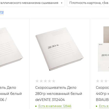
таллического механизма сшивания
Плотность картона, г/кв
ьтр
ель Дело
Скоросшиватель Дело
Скорос
анный белый
280гр мелованный белый
440гр 
06 /
deVENTE 3112404
BRAUBE
Есть в наличии
: 12646
Есть в