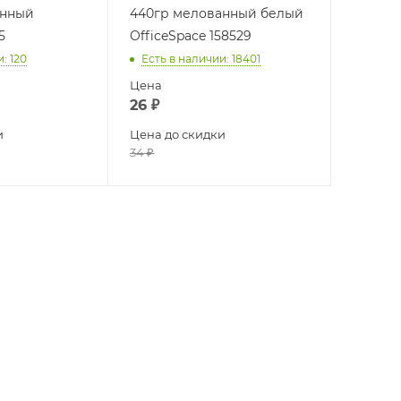
анный
440гр мелованный белый
5
OfficeSpace 158529
и
: 120
Есть в наличии
: 18401
Цена
26
₽
и
Цена до скидки
34
₽