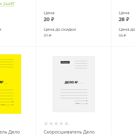
и
: 24497
Цена
Цена
20
₽
28
₽
и
Цена до скидки
Цена до
37
₽
55
₽
ель Дело
Скоросшиватель Дело