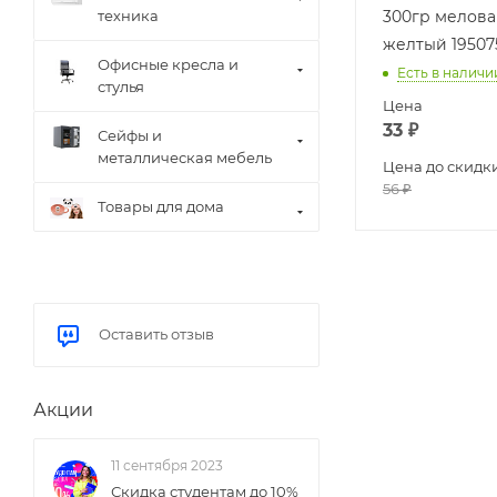
300гр мелов
техника
желтый 19507
Офисные кресла и
Есть в наличи
стулья
Цена
33
₽
Сейфы и
металлическая мебель
Цена до скидк
56
₽
Товары для дома
Оставить отзыв
Акции
11 сентября 2023
Скидка студентам до 10%