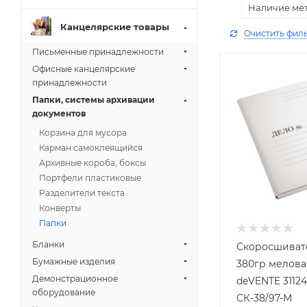
Наличие ме
Канцелярские товары
Очистить фил
Письменные принадлежности
Офисные канцелярские
принадлежности
Папки, системы архивации
документов
Корзина для мусора
Карман самоклеящийся
Архивные короба, боксы
Портфели пластиковые
Разделители текста
Конверты
Папки
Бланки
Скоросшиват
Бумажные изделия
380гр мелов
Демонстрационное
deVENTE 31124
оборудование
СК-38/97-М