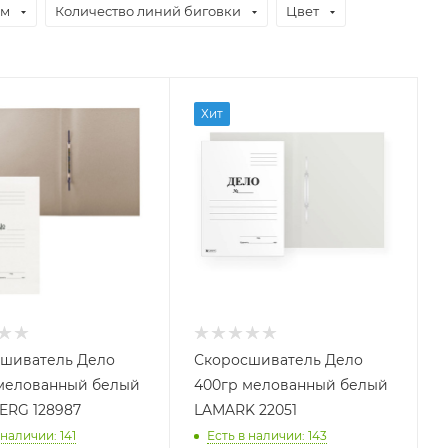
.м
Количество линий биговки
Цвет
Хит
шиватель Дело
Скоросшиватель Дело
мелованный белый
400гр мелованный белый
RG 128987
LAMARK 22051
 наличии
: 141
Есть в наличии
: 143