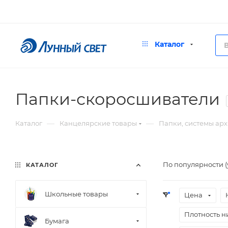
Каталог
Папки-скоросшиватели
—
—
Каталог
Канцелярские товары
Папки, системы ар
По популярности 
КАТАЛОГ
Школьные товары
Цена
Плотность н
Бумага