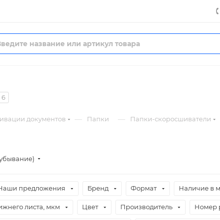
6
—
—
хивации документов
Папки
Папки-скоросшиватели
(убывание)
Наши предложения
Бренд
Формат
Наличие в 
ижнего листа, мкм
Цвет
Производитель
Номер 