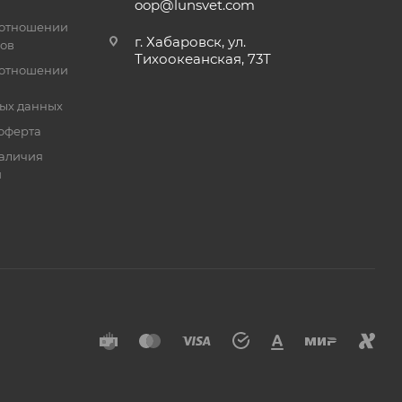
oop@lunsvet.com
 отношении
г. Хабаровск, ул.
лов
Тихоокеанская, 73Т
 отношении
ых данных
оферта
аличия
й