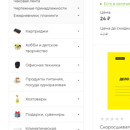
Чековая лента
Есть в наличи
Чертежные принадлежности
Цена
Ежедневники, планинги
24
₽
Цена до скидк
Картриджи
42
₽
Хобби и детское
творчество
Офисная техника
Продукты питания,
посуда одноразовая
Хозтовары
Подарки, сувениры
Скоросшиват
Климатическая