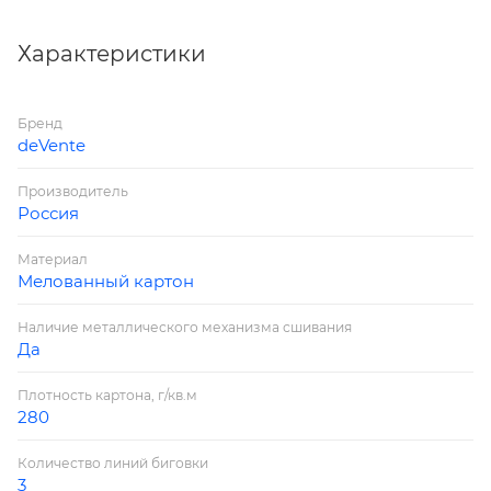
Вид картона: мелованный
Плотность картона: 280 г/м²
Характеристики
Цвет: белый
Тип крепления: пробитый
Бренд
Страна производитель: Россия
deVente
Производитель
Россия
Материал
Мелованный картон
Наличие металлического механизма сшивания
Да
Плотность картона, г/кв.м
280
Количество линий биговки
3