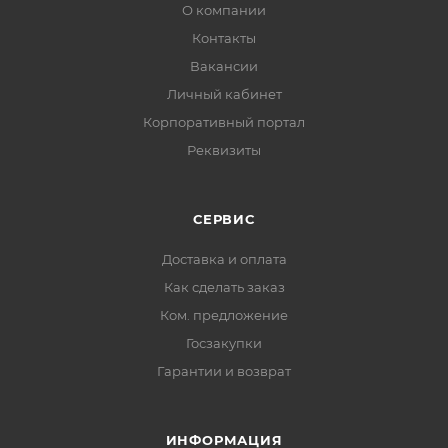
О компании
Назначение
Контакты
Быстрый обогрев помещений
Вакансии
Зональный обогрев
Просушка
Личный кабинет
Отличительные особенности
Корпоративный портал
Мощный направленный поток горячего воздуха
Реквизиты
Высокий уровень КПД, близкий к 100%
Бездымное сгорание топлива
Удобный и надежный пьезорозжиг
СЕРВИС
Камера сгорания из оцинкованной стали
Доставка и оплата
Удобная ручка для транспортировки
Как сделать заказ
Армированный газовый шланг 2м с редуктором
Ком. предложение
давления в комплекте
Долговечное антикоррозийн
Госзакупки
Гарантии и возврат
ИНФОРМАЦИЯ