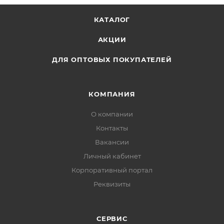
Разрешение сенсора 800/1200/1600 DPI
Тип беспроводная офисная мышь
КАТАЛОГ
Интерфейс подключения к ПК USB 2.0
АКЦИИ
Подсветка нет
Вес 75 ± 5 гр.
ДЛЯ ОПТОВЫХ ПОКУПАТЕЛЕЙ
Размер 105*65*40 мм
КОМПАНИЯ
О компании
Контакты
Вакансии
Личный кабинет
Корпоративный портал
Реквизиты
СЕРВИС