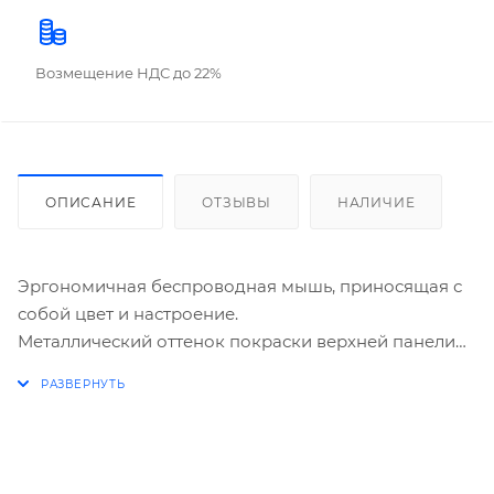
Возмещение НДС до 22%
ОПИСАНИЕ
ОТЗЫВЫ
НАЛИЧИЕ
Эргономичная беспроводная мышь, приносящая с
собой цвет и настроение.
Металлический оттенок покраски верхней панели
подойдет для тех, кто любит хорошо и достойно
выглядящие удобные и практичные вещи по
доступной цене.
Количество кнопок 6
Питание 2 элемента ААА