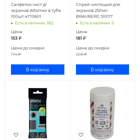
Салфетки чист д/
Спрей чистящий для
экранов Attomex в тубе
экранов 250мл
100шт 4170601
BRAUBERG 510117
Есть в наличии
: 382
Есть в наличии
: 9
Цена
Цена
153
₽
181
₽
Цена до скидки
Цена до скидки
174
₽
206
₽
В корзину
В корзину