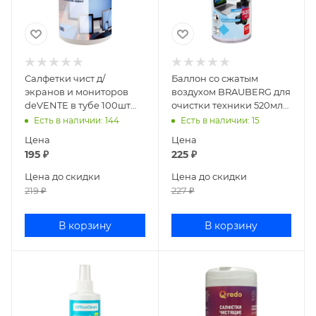
Салфетки чист д/
Баллон со сжатым
экранов и мониторов
воздухом BRAUBERG для
deVENTE в тубе 100шт
очистки техники 520мл
4170401
513287
Есть в наличии
: 144
Есть в наличии
: 15
Цена
Цена
195
₽
225
₽
Цена до скидки
Цена до скидки
219
₽
227
₽
В корзину
В корзину