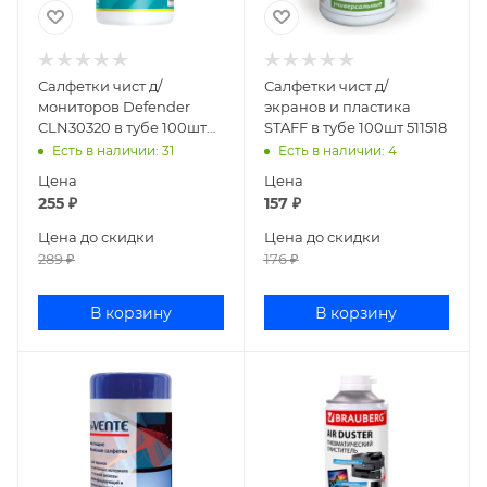
Салфетки чист д/
Салфетки чист д/
мониторов Defender
экранов и пластика
CLN30320 в тубе 100шт
STAFF в тубе 100шт 511518
30320
Есть в наличии
: 31
Есть в наличии
: 4
Цена
Цена
255
₽
157
₽
Цена до скидки
Цена до скидки
289
₽
176
₽
В корзину
В корзину