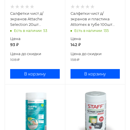
Салфетки чист д/
Салфетки чист д/
экранов Attache
экранов и пластика
Selection 20шт
Attomex в тубе 100шт
биоразлагаемые 110х190
4170900
Есть в наличии
: 53
Есть в наличии
: 135
1063714
Цена
Цена
93
₽
142
₽
Цена до скидки
Цена до скидки
108
₽
158
₽
В корзину
В корзину