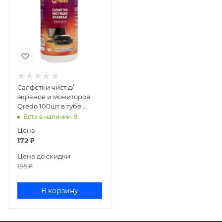
Салфетки чист д/
экранов и мониторов
Qredo 100шт в тубе
универсальные 41-4595
Есть в наличии
: 9
Цена
172
₽
Цена до скидки
195
₽
В корзину