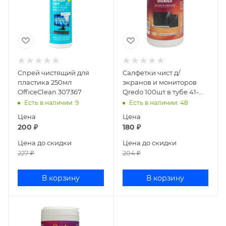
Спрей чистящий для
Салфетки чист д/
пластика 250мл
экранов и мониторов
OfficeClean 307367
Qredo 100шт в тубе 41-
4596
Есть в наличии
: 9
Есть в наличии
: 48
Цена
Цена
200
₽
180
₽
Цена до скидки
Цена до скидки
227
₽
204
₽
В корзину
В корзину