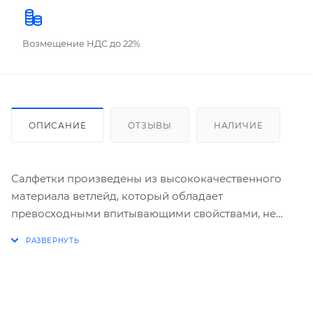
Возмещение НДС до 22%
ОПИСАНИЕ
ОТЗЫВЫ
НАЛИЧИЕ
Салфетки произведены из высококачественного
материала ветлейд, который обладает
превосходными впитывающими свойствами, не
оставляет разводов и ворсинок на очищаемой
поверхности, благодаря чему подходит для очистки
экранов, дисплеев, рабочих поверхностей, а также
для поддержания заданных параметров
стерильности в «чистых помещениях». Материал