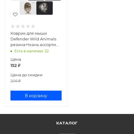
Коврик для мыши
Defender Wild Animals
резина+ткань ассорти
260623/50803
Есть в наличии
: 22
Цена
152
₽
Цена до скидки
206
₽
В корзину
КАТАЛОГ