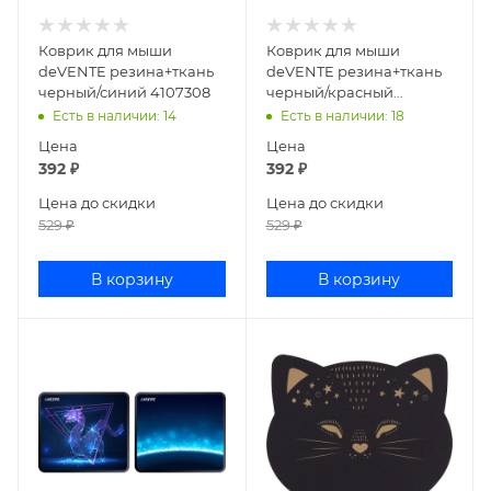
Коврик для мыши
Коврик для мыши
deVENTE резина+ткань
deVENTE резина+ткань
черный/синий 4107308
черный/красный
4107307
Есть в наличии
: 14
Есть в наличии
: 18
Цена
Цена
392
₽
392
₽
Цена до скидки
Цена до скидки
529
₽
529
₽
В корзину
В корзину