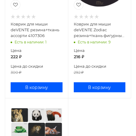
Коврик для мыши
Коврик для мыши
deVENTE резина+ткань
deVENTE Zodiac
ассорти 4107306
резина+ткань фигурный
4107400
Есть в наличии
: 1
Есть в наличии
: 9
Цена
Цена
222
₽
216
₽
Цена до скидки
Цена до скидки
300
₽
292
₽
В корзину
В корзину