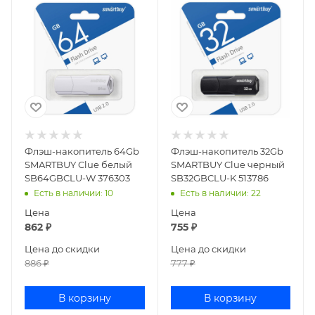
Флэш-накопитель 64Gb
Флэш-накопитель 32Gb
SMARTBUY Clue белый
SMARTBUY Clue черный
SB64GBCLU-W 376303
SB32GBCLU-K 513786
Есть в наличии
: 10
Есть в наличии
: 22
Цена
Цена
862
₽
755
₽
Цена до скидки
Цена до скидки
886
₽
777
₽
В корзину
В корзину