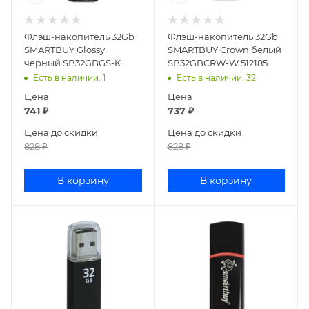
Флэш-накопитель 32Gb
Флэш-накопитель 32Gb
SMARTBUY Glossy
SMARTBUY Crown белый
черный SB32GBGS-K
SB32GBCRW-W 512185
512776
Есть в наличии
: 1
Есть в наличии
: 32
Цена
Цена
741
₽
737
₽
Цена до скидки
Цена до скидки
828
₽
828
₽
В корзину
В корзину