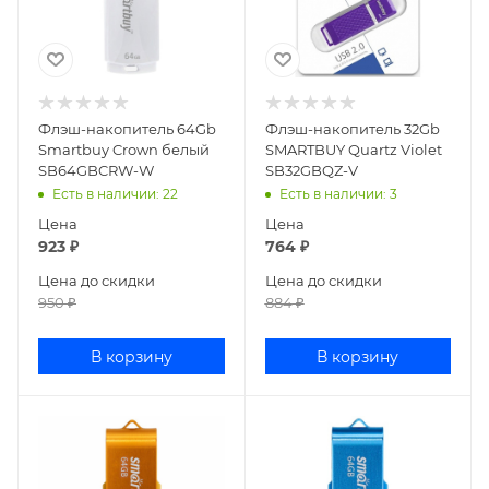
Флэш-накопитель 64Gb
Флэш-накопитель 32Gb
Smartbuy Crown белый
SMARTBUY Quartz Violet
SB64GBCRW-W
SB32GBQZ-V
Есть в наличии
: 22
Есть в наличии
: 3
Цена
Цена
923
₽
764
₽
Цена до скидки
Цена до скидки
950
₽
884
₽
В корзину
В корзину