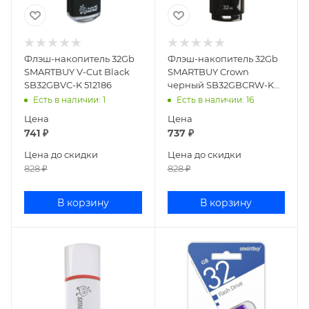
Флэш-накопитель 32Gb
Флэш-накопитель 32Gb
SMARTBUY V-Cut Black
SMARTBUY Crown
SB32GBVC-K 512186
черный SB32GBCRW-K
512184
Есть в наличии
: 1
Есть в наличии
: 16
Цена
Цена
741
₽
737
₽
Цена до скидки
Цена до скидки
828
₽
828
₽
В корзину
В корзину