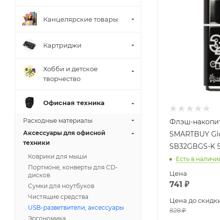
Канцелярские товары
Картриджи
Хобби и детское
творчество
Офисная техника
Расходные материалы
Флэш-накопи
Аксессуары для офисной
SMARTBUY Gl
техники
SB32GBGS-K 5
Коврики для мыши
Есть в наличи
Портмоне, конверты для CD-
Цена
дисков
741
₽
Сумки для ноутбуков
Чистящие средства
Цена до скидк
USB-разветвители, аксессуары
828
₽
Эргономика