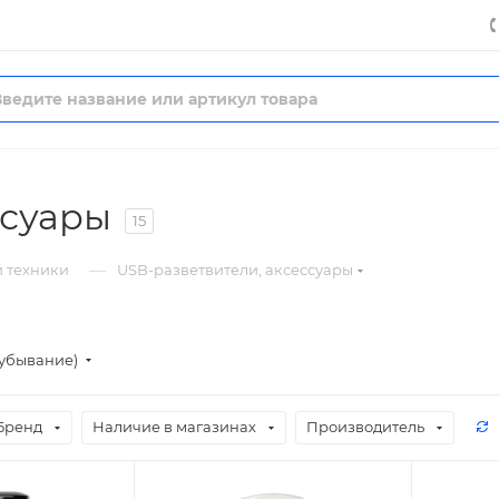
ссуары
15
—
й техники
USB-разветвители, аксессуары
(убывание)
Бренд
Наличие в магазинах
Производитель