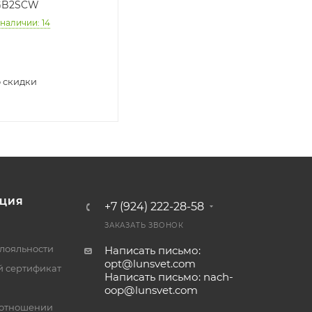
GB2SCW
 наличии
: 14
 скидки
ЦИЯ
+7 (924) 222-28-58
ЗАКАЗАТЬ ЗВОНОК
лояльности
Написать письмо:
opt@lunsvet.com
 сертификат
Написать письмо: nach-
oop@lunsvet.com
 отношении