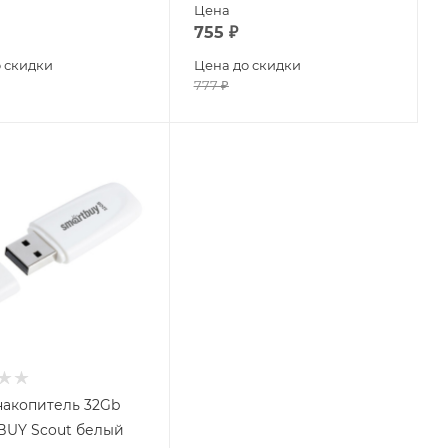
Цена
755
₽
 скидки
Цена до скидки
777
₽
акопитель 32Gb
UY Scout белый