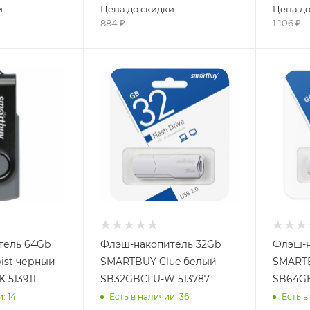
и
Цена до скидки
Цена до
884
₽
1 106
₽
тель 64Gb
Флэш-накопитель 32Gb
Флэш-н
ist черный
SMARTBUY Clue белый
SMARTB
 513911
SB32GBCLU-W 513787
SB64G
и
: 14
Есть в наличии
: 36
Есть в