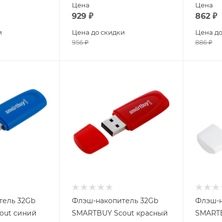
Цена
Цена
929
₽
862
₽
и
Цена до скидки
Цена до
956
₽
886
₽
тель 32Gb
Флэш-накопитель 32Gb
Флэш-н
out синий
SMARTBUY Scout красный
SMARTB