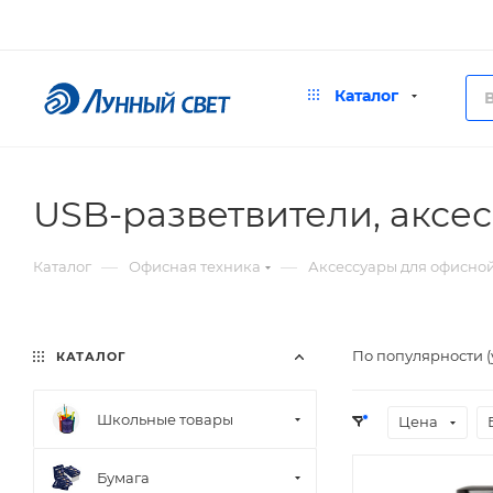
Каталог
USB-разветвители, аксе
—
—
Каталог
Офисная техника
Аксессуары для офисно
По популярности 
КАТАЛОГ
Школьные товары
Цена
Бумага