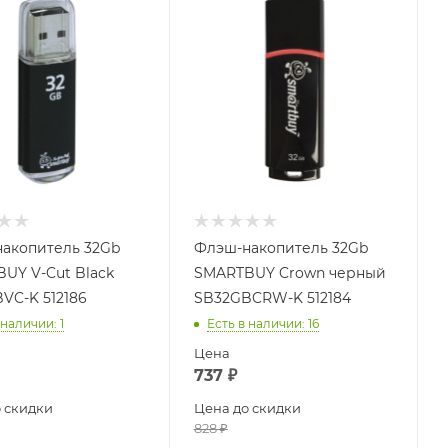
акопитель 32Gb
Флэш-накопитель 32Gb
UY V-Cut Black
SMARTBUY Crown черный
VC-K 512186
SB32GBCRW-K 512184
 наличии
: 1
Есть в наличии
: 16
Цена
737
₽
 скидки
Цена до скидки
828
₽