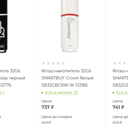
тель 32Gb
Флэш-накопитель 32Gb
Флэш-н
ossy черный
SMARTBUY Crown белый
SMARTB
12776
SB32GBCRW-W 512185
SB32GB
и
: 1
Есть в наличии
: 32
Есть в
Цена
Цена
737
₽
741
₽
и
Цена до скидки
Цена до
828
₽
828
₽