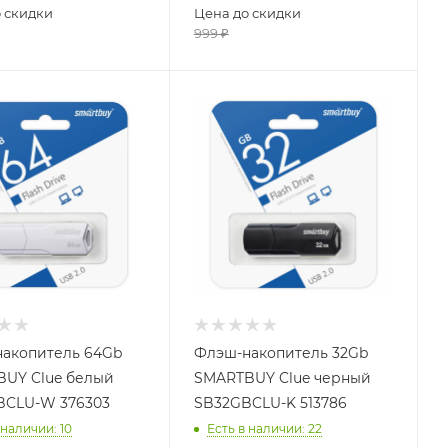
 скидки
Цена до скидки
999
₽
акопитель 64Gb
Флэш-накопитель 32Gb
UY Clue белый
SMARTBUY Clue черный
BCLU-W 376303
SB32GBCLU-K 513786
 наличии
: 10
Есть в наличии
: 22