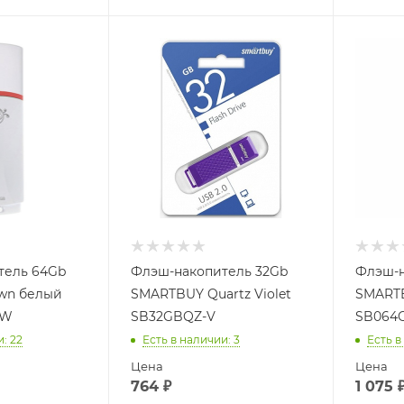
тель 64Gb
Флэш-накопитель 32Gb
Флэш-н
own белый
SMARTBUY Quartz Violet
SMARTB
-W
SB32GBQZ-V
SB064G
и
: 22
Есть в наличии
: 3
Есть в
Цена
Цена
764
₽
1 075