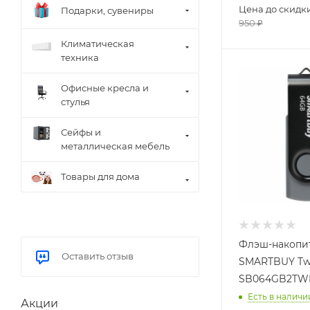
Цена до скидк
Подарки, сувениры
950
₽
Климатическая
техника
Офисные кресла и
стулья
Сейфы и
металлическая мебель
Товары для дома
Флэш-накопи
Оставить отзыв
SMARTBUY Tw
SB064GB2TWK
Есть в наличи
Акции