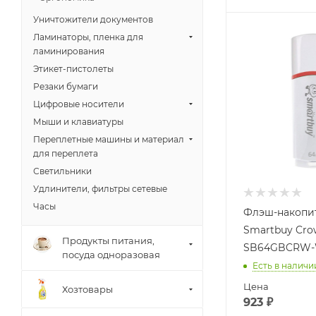
Уничтожители документов
Ламинаторы, пленка для
ламинирования
Этикет-пистолеты
Резаки бумаги
Цифровые носители
Мыши и клавиатуры
Переплетные машины и материал
для переплета
Светильники
Удлинители, фильтры сетевые
Часы
Флэш-накопи
Smartbuy Cr
Продукты питания,
SB64GBCRW
посуда одноразовая
Есть в наличи
Цена
Хозтовары
923
₽