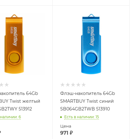
акопитель 64Gb
Флэш-накопитель 64Gb
UY Twist желтый
SMARTBUY Twist синий
B2TWY 513912
SB064GB2TWB 513910
 наличии
: 6
Есть в наличии
: 15
Цена
₽
971
₽