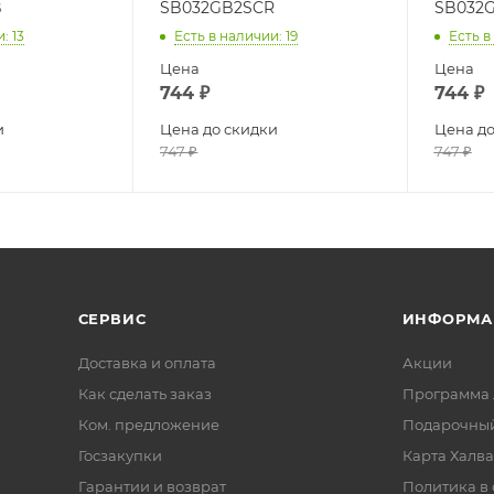
B
SB032GB2SCR
SB032
и
: 13
Есть в наличии
: 19
Есть в
Цена
Цена
744
₽
744
₽
и
Цена до скидки
Цена до
747
₽
747
₽
СЕРВИС
ИНФОРМА
Доставка и оплата
Акции
Как сделать заказ
Программа 
Ком. предложение
Подарочный
Госзакупки
Карта Халва
Гарантии и возврат
Политика в