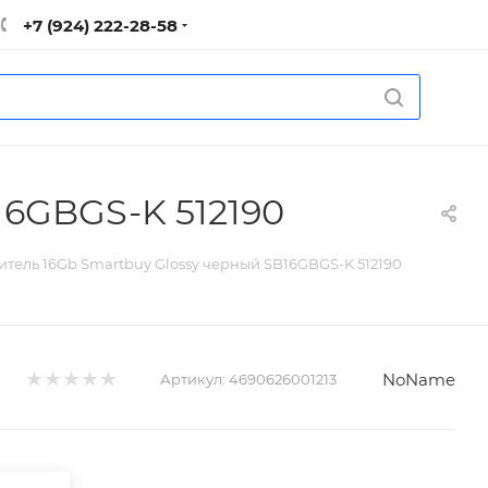
+7 (924) 222-28-58
16GBGS-K 512190
тель 16Gb Smartbuy Glossy черный SB16GBGS-K 512190
NoName
Артикул:
4690626001213