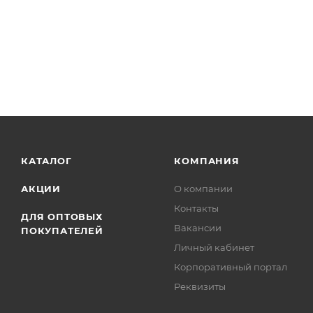
Максимальная скорость чтения: 10 Мбайт/сек
Максимальная скорость записи: 5 Мбайт/с
Тип коннектора: с колпачком
Материал корпуса: пластик
Основной цвет корпуса: черный
Дополнительный цвет корпуса: черный
Высота: 58 мм
Ширина: 18 мм
Толщина: 9 мм
КАТАЛОГ
КОМПАНИЯ
Вес: 10 г
АКЦИИ
О компании
Контакты
ДЛЯ ОПТОВЫХ
Вакансии
ПОКУПАТЕЛЕЙ
Личный кабинет
Корпоративный портал
Реквизиты