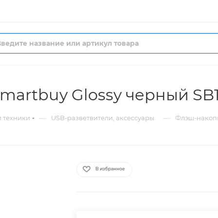
martbuy Glossy черный SB
—
—
й техники
USB-разветвители, аксессуары
Флэш-накопи
В избранное