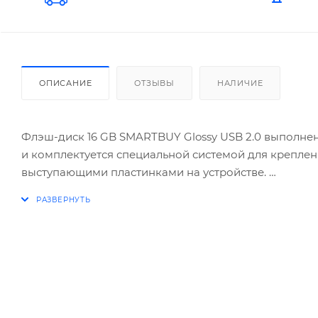
ОПИСАНИЕ
ОТЗЫВЫ
НАЛИЧИЕ
Флэш-диск 16 GB SMARTBUY Glossy USB 2.0 выполнен
и комплектуется специальной системой для крепле
выступающими пластинками на устройстве.
Интерфейс USB 2.0 позволяет выполнять ускоренную
защитного колпачка минимизирует вероятность его 
Характеристики
Тип товара: классический
Объем: 16 Gb
Интерфейс: USB 2.0