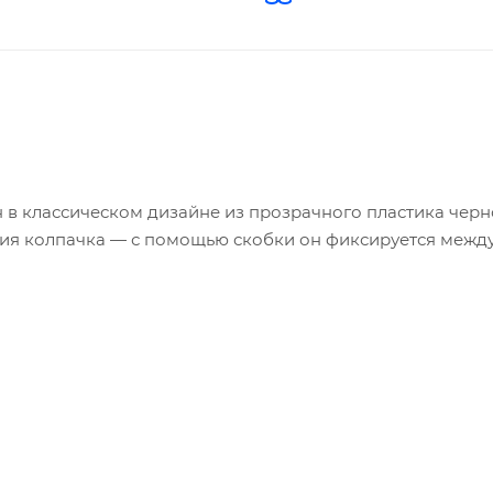
 в классическом дизайне из прозрачного пластика черн
ния колпачка — с помощью скобки он фиксируется межд
 передачу данных до 10 Мб/с. Специальная система кре
потери. За скобку флэшку можно прикрепить к шнурку.