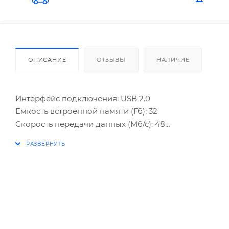
ОПИСАНИЕ
ОТЗЫВЫ
НАЛИЧИЕ
Интерфейс подключения: USB 2.0
Емкость встроенной памяти (Гб): 32
Скорость передачи данных (Мб/с): 48
Габариты
Высота (мм): 58
Толщина (мм): 9
Ширина (мм): 18
QM32GUD-OP1-black