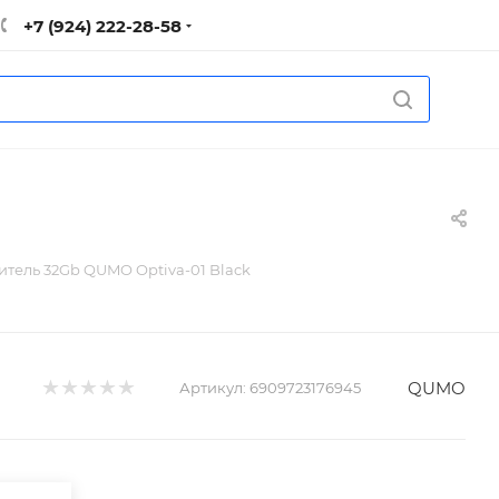
+7 (924) 222-28-58
тель 32Gb QUMO Optiva-01 Black
QUMO
Артикул:
6909723176945