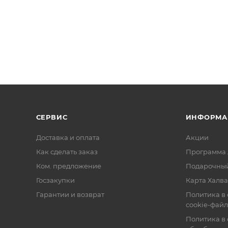
СЕРВИС
ИНФОРМА
Доставка и оплата
Акции
Как сделать заказ
Программа 
Ком. предложение
Подарочный
Госзакупки
Карта Халва
Гарантии и возврат
Политика в
cookie-фай
Политика в