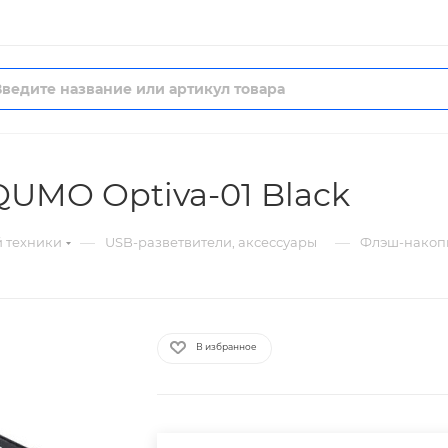
UMO Optiva-01 Black
—
—
й техники
USB-разветвители, аксессуары
Флэш-накопи
В избранное