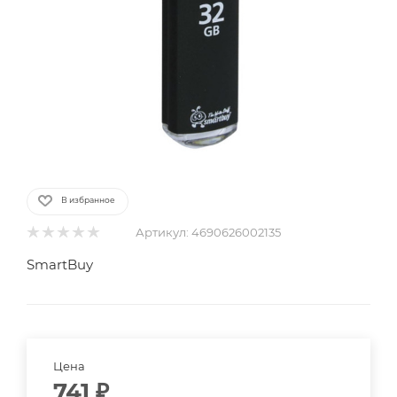
В избранное
Артикул:
4690626002135
SmartBuy
Цена
741
₽