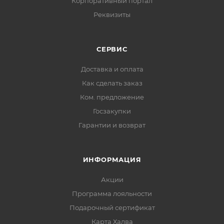
Корпоративный портал
Тип товара: классический
Реквизиты
Объем: 32 Gb
Интерфейс: USB 2.0
Максимальная скорость чтения: 20 Мбайт/сек
СЕРВИС
Максимальная скорость записи: 10 Мбайт/с
Доставка и оплата
Тип коннектора: с колпачком
Как сделать заказ
Материал корпуса: металл
Ком. предложение
Основной цвет корпуса: черный
Дополнительный цвет корпу
Госзакупки
Гарантии и возврат
ИНФОРМАЦИЯ
Акции
Программа лояльности
Подарочный сертификат
Карта Халва