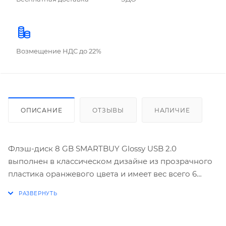
Возмещение НДС до 22%
ОПИСАНИЕ
ОТЗЫВЫ
НАЛИЧИЕ
Флэш-диск 8 GB SMARTBUY Glossy USB 2.0
выполнен в классическом дизайне из прозрачного
пластика оранжевого цвета и имеет вес всего 6
грамм. Интерфейс USB 2.0 позволяет выполнять
ускоренную передачу данных до 10 Мб/с.
Флэш-диск 8 GB SMARTBUY Glossy USB 2.0