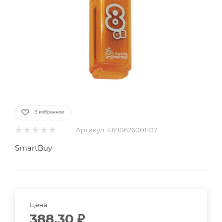
В избранное
Артикул:
4690626001107
SmartBuy
Цена
388.30
₽