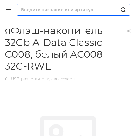
яФлэш-накопитель
32Gb A-Data Classic
С008, белый AC008-
32G-RWE
USB-разветвители, аксессуары