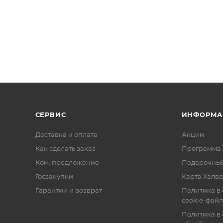
СЕРВИС
ИНФОРМА
Доставка и оплата
Акции
Как сделать заказ
Программа 
Ком. предложение
Подарочный
Госзакупки
Карта Халва
Гарантии и возврат
Политика в
cookie-фай
Политика в