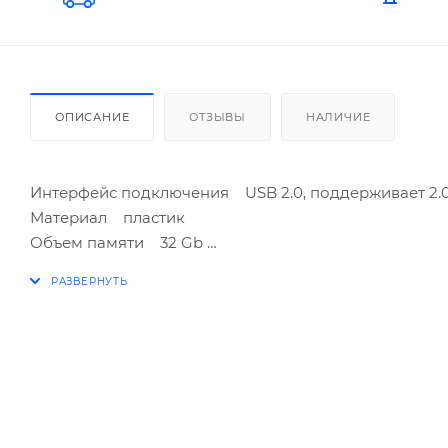
ОПИСАНИЕ
ОТЗЫВЫ
НАЛИЧИЕ
Интерфейс подключения USB 2.0, поддерживает 2.0 и
Материал пластик
Объем памяти 32 Gb
Поддержка операционных систем (qumo) Windows 98
Windows Vista, Windows 7, MacOS 10.x.x, Linux 2.4.x
Производитель QUMO Co., Ltd.
Срок службы или срок годности 5 лет
Стандарт карты памяти NAND Flash
Условия хранения Особых требований не предъявл