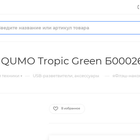
 QUMO Tropic Green Б0002
—
—
й техники
USB-разветвители, аксессуары
яФлэш-накоп
В избранное