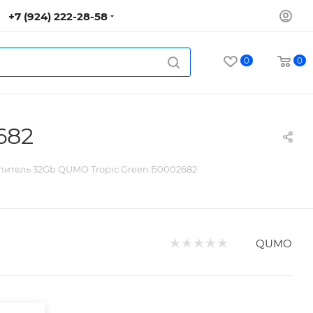
+7 (924) 222-28-58
0
0
682
итель 32Gb QUMO Tropic Green Б0002682
QUMO