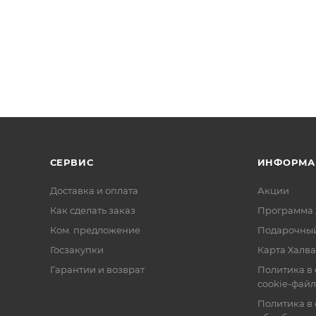
СЕРВИС
ИНФОРМА
Доставка и оплата
Акции
Как сделать заказ
Программа 
Ком. предложение
Подарочный
Госзакупки
Карта Халва
Гарантии и возврат
Политика в
cookie-фай
Политика в