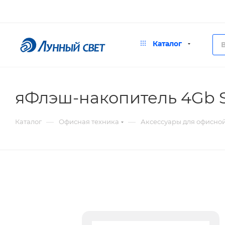
Каталог
яФлэш-накопитель 4Gb Si
—
—
Каталог
Офисная техника
Аксессуары для офисно