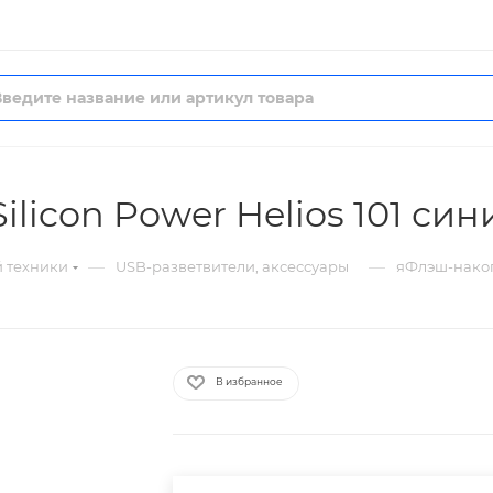
licon Power Helios 101 син
—
—
й техники
USB-разветвители, аксессуары
яФлэш-накопи
В избранное