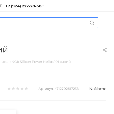
+7 (924) 222-28-58
ий
тель 4Gb Silicon Power Helios 101 синий
NoName
Артикул:
4712702617238