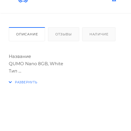
ОПИСАНИЕ
ОТЗЫВЫ
НАЛИЧИЕ
Название
QUMO Nano 8GB, White
Тип
USB Флеш-накопитель
Емкость
8 ГБ
Гарантия
2 года
Партномер
QM8GUD-NANO-W
Цвет