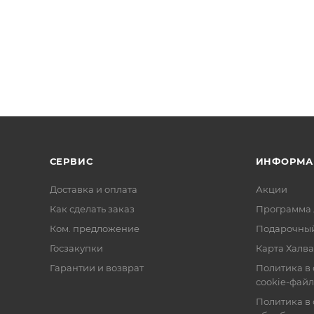
СЕРВИС
ИНФОРМА
Доставка и оплата
Акции
Как сделать заказ
Программа 
Ком. предложение
Подарочный
Госзакупки
Карта Халва
Гарантии и возврат
Политика в
cookie-фай
Политика в