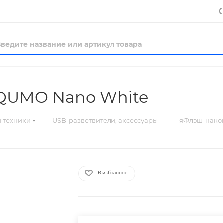
QUMO Nano White
—
—
й техники
USB-разветвители, аксессуары
яФлэш-нако
В избранное