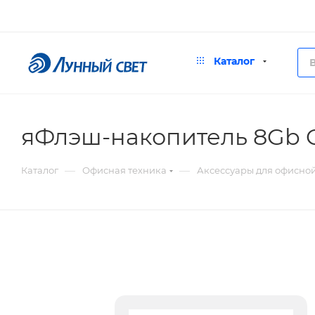
Каталог
яФлэш-накопитель 8Gb 
—
—
Каталог
Офисная техника
Аксессуары для офисно