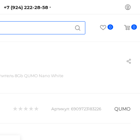
+7 (924) 222-28-58
0
0
питель 8Gb QUMO Nano White
QUMO
Артикул:
6909723183226