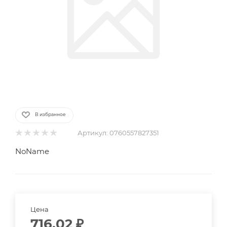
В избранное
Артикул:
0760557827351
NoName
Цена
716.02
₽