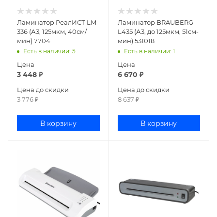
Ламинатор РеалИСТ LM-
Ламинатор BRAUBERG
336 (А3, 125мкм, 40см/
L435 (А3, до 125мкм, 51см-
мин) 7704
мин) 531018
Есть в наличии
: 5
Есть в наличии
: 1
Цена
Цена
3 448
₽
6 670
₽
Цена до скидки
Цена до скидки
3 776
₽
8 637
₽
В корзину
В корзину