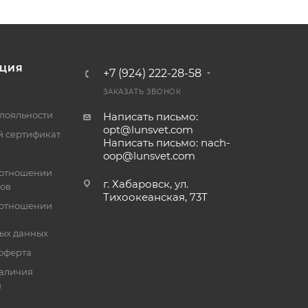
ЦИЯ
+7 (924) 222-28-58
ЗАКАЗАТЬ ЗВОНОК
лояльности
Написать письмо:
opt@lunsvet.com
 сертификат
Написать письмо: nach-
oop@lunsvet.com
 отношении
г. Хабаровск, ул.
лов
Тихоокеанская, 73Т
 отношении
ых данных
оферта
аличия
й