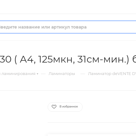
 ( А4, 125мкн, 31см-мин.)
—
—
я ламинирования
Ламинаторы
Ламинатор deVENTE DV2
В избранное