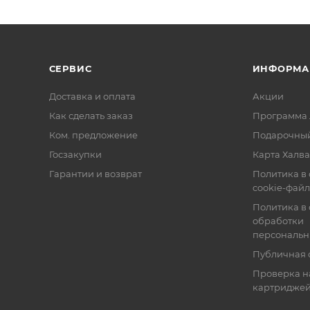
СЕРВИС
ИНФОРМА
Доставка и оплата
Акции
Как сделать заказ
Программа 
Ком. предложение
Подарочный
Госзакупки
Карта Халва
Гарантии и возврат
Политика в
cookie-фай
Политика в
обработки
персональн
Публичная 
Проверка н
картридже