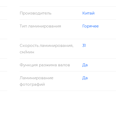
Производитель
Китай
Тип ламинирования
Горячее
Скорость ламинирования,
31
см/мин
Функция разжима валов
Да
Ламинирование
Да
фотографий