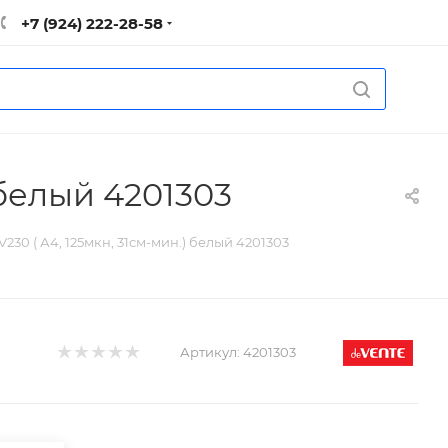
+7 (924) 222-28-58
 белый 4201303
30 ( А4, 125мкн, 31см-мин.) белый 4201303
Артикул:
4201303