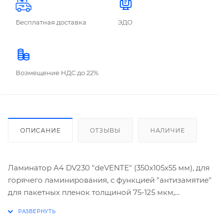
Бесплатная доставка
ЭДО
Возмещение НДС до 22%
ОПИСАНИЕ
ОТЗЫВЫ
НАЛИЧИЕ
Ламинатор A4 DV230 "deVENTE" (350x105x55 мм), для
горячего ламинирования, с функцией "антизамятие"
для пакетных пленок толщиной 75-125 мкм,
максимальная ширина пленки 230 мм, скорость
ламинирования 31 см/мин, время разогрева 3,5 мин,