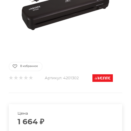
В избранное
Артикул:
4201302
Цена
1 664
₽