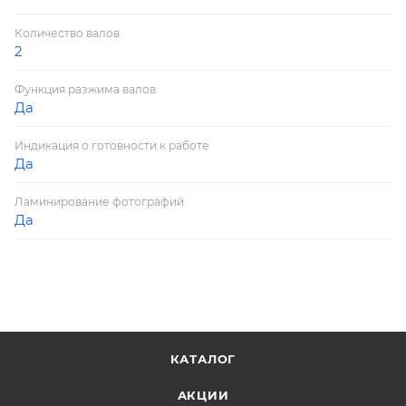
Количество валов
2
Функция разжима валов
Да
Индикация о готовности к работе
Да
Ламинирование фотографий
Да
КАТАЛОГ
АКЦИИ