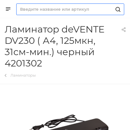
Ламинатор deVENTE
DV230 ( А4, 125мкн,
31см-мин.) черный
4201302
Ламинаторы