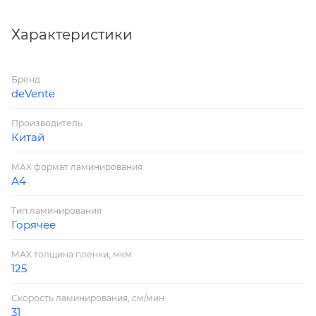
мощность 145W, защита от перегрева, гарантия 12
мес, черный, индивидуальная упаковка
Характеристики
Бренд
deVente
Производитель
Китай
MAX формат ламинирования
А4
Тип ламинирования
Горячее
MAX толщина пленки, мкм
125
Скорость ламинирования, см/мин
31