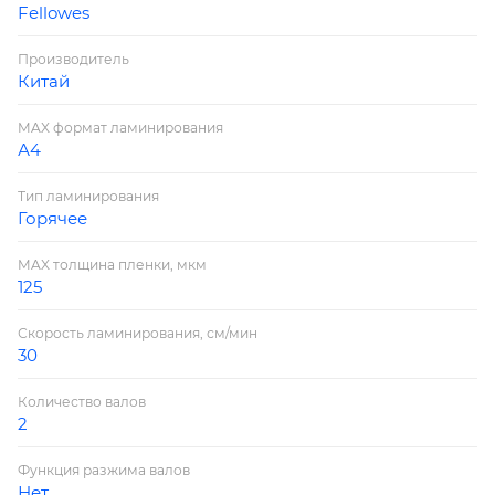
Fellowes
шкафа.
Основные характеристики
Производитель
Способ ламинирования горячий
Китай
Количество валов 2 вала
MAX формат ламинирования
Время нагрева 4 мин.
А4
Реверс нет
Ламинирование и расходные материалы
Тип ламинирования
Горячее
Поддерживаемые форматы А4
MAX толщина пленки, мкм
125
Скорость ламинирования, см/мин
30
Количество валов
2
Функция разжима валов
Нет