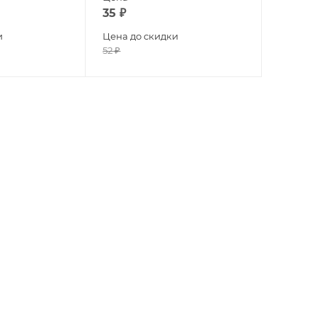
35
₽
и
Цена до скидки
52
₽