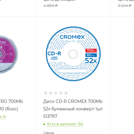
4 860
₽
3 024
₽
TRO 700Mb
Диск CD-R CROMEX 700Mb
10 (бокс)
52x бумажный конверт 1шт
513797
и
: 6
Есть в наличии
: 134
Цена