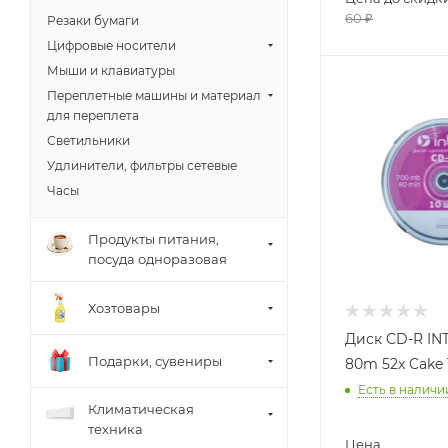
60
₽
Резаки бумаги
Цифровые носители
Мыши и клавиатуры
Переплетные машины и материал
для переплета
Светильники
Удлинители, фильтры сетевые
Часы
Продукты питания,
посуда одноразовая
Хозтовары
Диск CD-R IN
Подарки, сувениры
80m 52x Cake 
Есть в наличи
Климатическая
техника
Цена