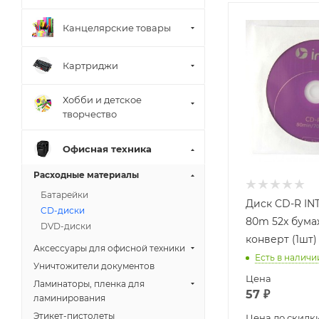
Канцелярские товары
Картриджи
Хобби и детское
творчество
Офисная техника
Расходные материалы
Батарейки
Диск CD-R IN
CD-диски
80m 52x бум
DVD-диски
конверт (1шт)
Аксессуары для офисной техники
Есть в наличи
Уничтожители документов
Цена
Ламинаторы, пленка для
57
₽
ламинирования
Этикет-пистолеты
Цена до скидк