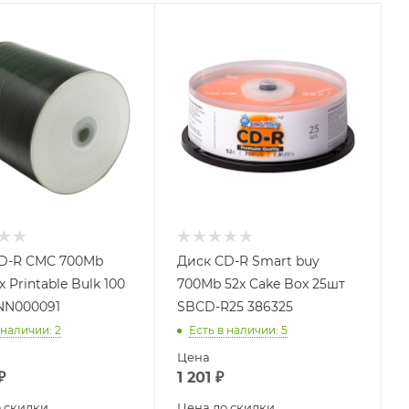
D-R CMC 700Mb
Диск CD-R Smart buy
 Printable Bulk 100
700Mb 52x Cake Box 25шт
 NN000091
SBCD-R25 386325
 наличии
: 2
Есть в наличии
: 5
Цена
₽
1 201
₽
 скидки
Цена до скидки