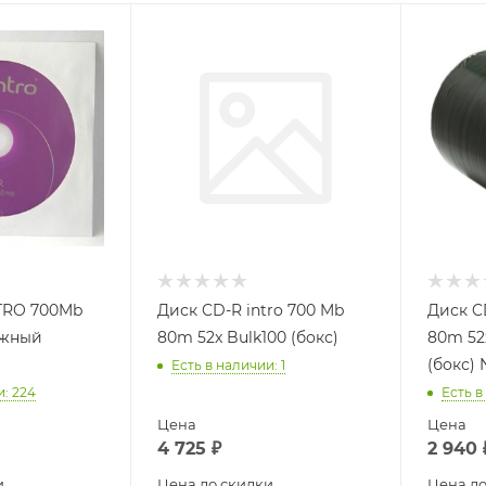
TRO 700Mb
Диск CD-R intro 700 Mb
Диск C
ажный
80m 52x Bulk100 (бокс)
80m 52x
(бокс)
Есть в наличии
: 1
и
: 224
Есть в
Цена
Цена
4 725
₽
2 940
и
Цена до скидки
Цена до