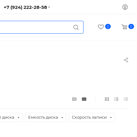
+7 (924) 222-28-58
0
0
п диска
Eмкость диска
Скорость записи