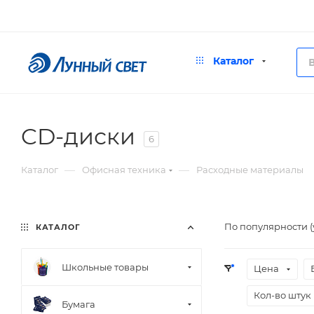
Каталог
CD-диски
6
—
—
Каталог
Офисная техника
Расходные материалы
По популярности 
КАТАЛОГ
Школьные товары
Цена
Кол-во штук
Бумага