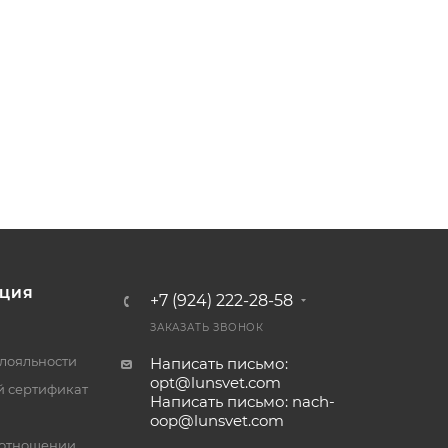
ЦИЯ
+7 (924) 222-28-58
ЗАКАЗАТЬ ЗВОНОК
лояльности
Написать письмо:
opt@lunsvet.com
 сертификат
Написать письмо: nach-
oop@lunsvet.com
 отношении