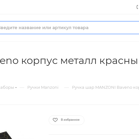
eno корпус металл красны
—
—
наборы
Ручки Manzoni
Ручка шар MANZONI Baveno ко
В избранное