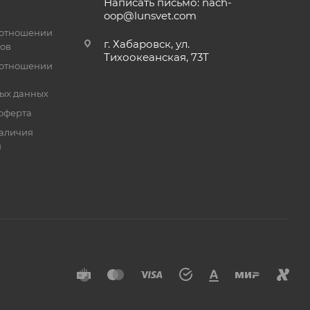
Написать письмо: nach-
oop@lunsvet.com
 отношении
г. Хабаровск, ул.
лов
Тихоокеанская, 73Т
 отношении
ых данных
оферта
аличия
й