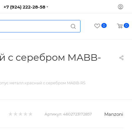
+7 (924) 222-28-58
0
0
й с серебром MABB-
рпус металл красный с серебром MABB-RS
Manzoni
Артикул:
4602723172857