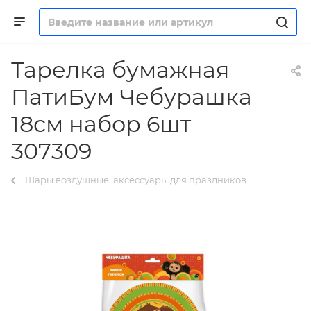
Тарелка бумажная
ПатиБум Чебурашка
18см набор 6шт
307309
Шары воздушные, аксессуары для праздников