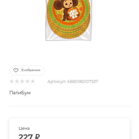
В избранное
Артикул:
4680180107537
ПатиБум
Цена
227
₽