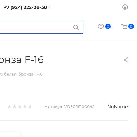
+7 (924) 222-28-58
0
0
онза F-16
о белая, бронза F-16
NoName
Артикул:
1509056100645