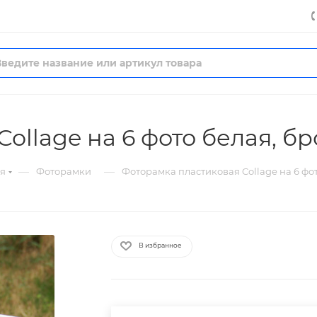
llage на 6 фото белая, бр
—
—
я
Фоторамки
Фоторамка пластиковая Collage на 6 фот
В избранное