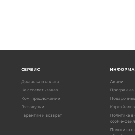
СЕРВИС
ИНФОРМА
Доставка и оплата
Акции
Как сделать заказ
Программа 
Ком. предложение
Подарочный
Госзакупки
Карта Халва
Гарантии и возврат
Политика в
cookie-фай
Политика в